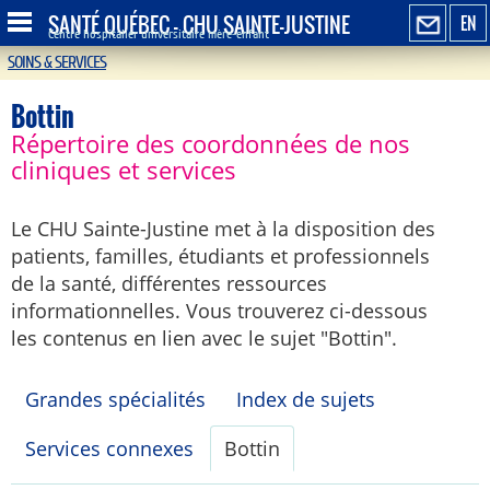
SANTÉ QUÉBEC - CHU SAINTE-JUSTINE
EN
Centre hospitalier universitaire mère-enfant
SOINS & SERVICES
Bottin
Répertoire des coordonnées de nos
cliniques et services
Le CHU Sainte-Justine met à la disposition des
patients, familles, étudiants et professionnels
de la santé, différentes ressources
informationnelles. Vous trouverez ci-dessous
les contenus en lien avec le sujet "Bottin".
Grandes spécialités
Index de sujets
Services connexes
Bottin