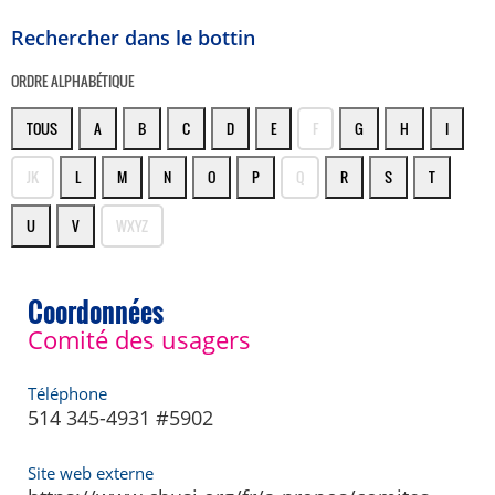
Rechercher dans le bottin
ORDRE ALPHABÉTIQUE
TOUS
A
B
C
D
E
F
G
H
I
JK
L
M
N
O
P
Q
R
S
T
U
V
WXYZ
Coordonnées
Comité des usagers
Téléphone
514 345-4931 #5902
Site web externe