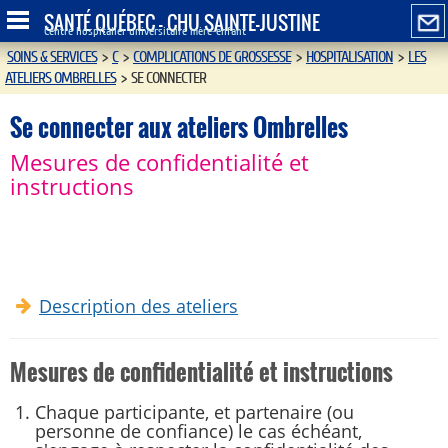
SANTÉ QUÉBEC - CHU SAINTE-JUSTINE
Centre hospitalier universitaire mère-enfant
SOINS & SERVICES
>
C
>
COMPLICATIONS DE GROSSESSE
>
HOSPITALISATION
>
LES
ATELIERS OMBRELLES
>
SE CONNECTER
Se connecter aux ateliers Ombrelles
Mesures de confidentialité et
instructions
Description des ateliers
Mesures de confidentialité et instructions
Chaque participante, et partenaire (ou
personne de confiance) le cas échéant,