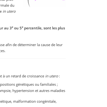
ormale du
ce
in utero
e
e
eur au 3
ou 5
percentile, sont les plus
esse afin de déterminer la cause de leur
ces.
t à un retard de croissance
in utero
:
spositions génétiques ou familiales ;
lampsie, hypertension et autres maladies
énétique, malformation congénitale,