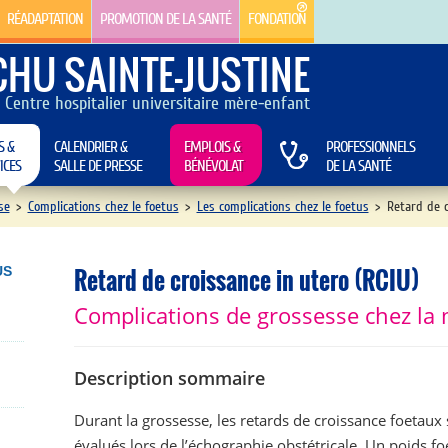
RÉADAPTATION
PROMOTION DE LA SANTÉ
FONDATION
CHU SAINTE-JUSTINE
Centre hospitalier universitaire mère-enfant
S &
CALENDRIER &
EMPLOIS &
PROFESSIONNELS
ICES
SALLE DE PRESSE
BÉNÉVOLAT
DE LA SANTÉ
se
>
Complications chez le foetus
>
Les complications chez le foetus
>
Retard de c
Retard de croissance in utero (RCIU)
US
Complications de grossesse chez la
Description sommaire
Durant la grossesse, les retards de croissance foetaux
évalués lors de l’échographie obstétricale. Un poids fo