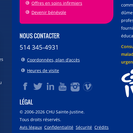
Offres en soins infirmiers
comme
Devenir bénévole
dûmen
profe
fourni
NOUS CONTACTER
éducat
514 345-4931
Consu
malad
es
Coordonnées, plan d’accès
urgen
Heures de visite
u
LÉGAL
© 2006-
2026
CHU Sainte-Justine.
Tous droits réservés.
Avis légaux
Confidentialité
Sécurité
Crédits