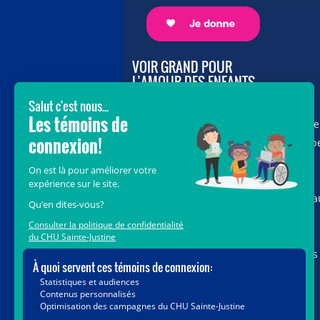
VOIR GRAND POUR
L’AMOUR DES ENFANTS
Avec le soutien de donateurs comme
vous au cœur de la campagne majeure
Voir Grand, nous conduisons les équip
soignantes vers les opportunités de la
science et des nouvelles technologies
pour que chaque enfant, où qu’il soit a
Québec, accède au savoir-faire et au
savoir-être uniques du CHU Sainte-
Justine. Ensemble, unissons nos forces
pour leur avenir.
Merci de voir grand avec nous.