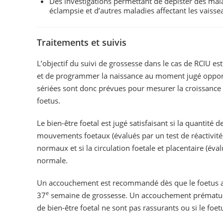
Des investigations permettant de dépister des mala
éclampsie et d’autres maladies affectant les vaiss
Traitements et suivis
L’objectif du suivi de grossesse dans le cas de RCIU est 
et de programmer la naissance au moment jugé opport
sériées sont donc prévues pour mesurer la croissance fo
foetus.
Le bien-être foetal est jugé satisfaisant si la quantité 
mouvements foetaux (évalués par un test de réactivité 
normaux et si la circulation foetale et placentaire (éval
normale.
Un accouchement est recommandé dès que le foetus a at
e
37
semaine de grossesse. Un accouchement prématuré 
de bien-être foetal ne sont pas rassurants ou si le foe