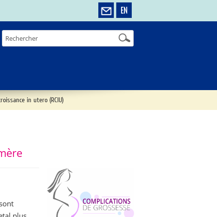
EN
roissance in utero (RCIU)
 mère
 sont
etal plus