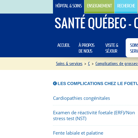
HÔPITAL & SOINS
ENSEIGNEMENT
RECHERCHE
SANTÉ QUÉBEC - 
ACCUEIL
À PROPOS
VISITE &
SOIN
DE NOUS
SÉJOUR
SERV
Soins & services
>
C
>
Complications de grosses
LES COMPLICATIONS CHEZ LE FOET
Cardiopathies congénitales
Examen de réactivité foetale (ERF)/Non
stress test (NST)
Fente labiale et palatine