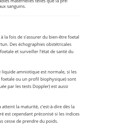
dies maternelles telles que la pré-
eaux sanguins.
à la fois de s’assurer du bien-être foetal
un. Des échographies obstétricales
etale et surveiller l’état de santé du
de liquide amniotique est normale, si les
foetale ou un profil biophysique) sont
uée par les tests Doppler) est aussi
teint la maturité, c’est-à-dire dès la
est cependant préconisé si les indices
tus cesse de prendre du poids.