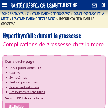
SANTÉ QUÉBEC - CHU SAINTE-JUSTINE
EN
Centre hospitalier universitaire mère-enfant
SOINS & SERVICES
>
C
>
COMPLICATIONS DE GROSSESSE
>
COMPLICATIONS CHEZ LA
MÈRE
>
LES COMPLICATIONS CHEZ LA MÈRE
>
HYPERTHYROÏDIE DURANT LA
GROSSESSE
Hyperthyroïdie durant la grossesse
Complications de grossesse chez la mère
Dans cette page...
Description sommaire
Causes
Symptômes
Tests et procédures
Traitements et suivis
Ressources et liens utiles
Version PDF de cette fiche :
TÉLÉCHARGER ↑