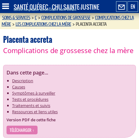
SANTÉ QUÉBEC - CHU SAINTE-JUSTINE
EN
Centre hospitalier universitaire mère-enfant
SOINS & SERVICES
>
C
>
COMPLICATIONS DE GROSSESSE
>
COMPLICATIONS CHEZ LA
MÈRE
>
LES COMPLICATIONS CHEZ LA MÈRE
>
PLACENTA ACCRETA
Placenta accreta
Complications de grossesse chez la mère
Dans cette page...
Description
Causes
Symptômes à surveiller
Tests et procédures
Traitements et suivis
Ressources et liens utiles
Version PDF de cette fiche
TÉLÉCHARGER ↑