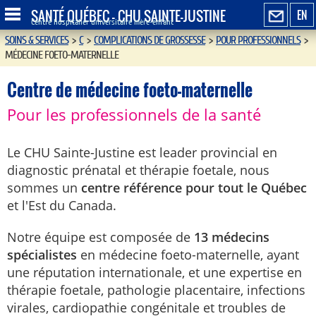
SANTÉ QUÉBEC - CHU SAINTE-JUSTINE
EN
Centre hospitalier universitaire mère-enfant
SOINS & SERVICES
>
C
>
COMPLICATIONS DE GROSSESSE
>
POUR PROFESSIONNELS
>
MÉDECINE FOETO-MATERNELLE
Centre de médecine foeto-maternelle
Pour les professionnels de la santé
Le CHU Sainte-Justine est leader provincial en
diagnostic prénatal et thérapie foetale, nous
sommes un
centre référence pour tout le Québec
et l'Est du Canada.
Notre équipe est composée de
13 médecins
spécialistes
en médecine foeto-maternelle, ayant
une réputation internationale, et une expertise en
thérapie foetale, pathologie placentaire, infections
virales, cardiopathie congénitale et troubles de