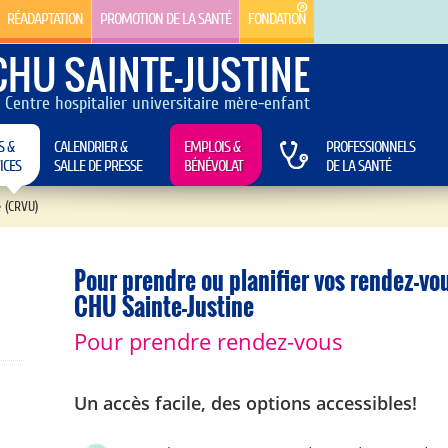
RÉADAPTATION
PROMOTION DE LA SANTÉ
FONDATION
CHU SAINTE-JUSTINE
Centre hospitalier universitaire mère-enfant
S &
CALENDRIER &
EMPLOIS &
PROFESSIONNELS
ICES
SALLE DE PRESSE
BÉNÉVOLAT
DE LA SANTÉ
 (CRVU)
Pour prendre ou planifier vos rendez-vo
CHU Sainte-Justine
Pour prendre rendez-vous
Un accès facile, des options accessibles!