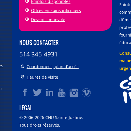
Emplois disponibles
Sainte
Offres en soins infirmiers
comme
Devenir bénévole
dûmen
profe
fourni
NOUS CONTACTER
éducat
514 345-4931
Consu
malad
es
Coordonnées, plan d’accès
urgen
Heures de visite
u
LÉGAL
© 2006-
2026
CHU Sainte-Justine.
Tous droits réservés.