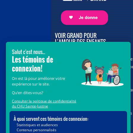
VOIR GRAND POUR
L’AMOUR DES ENFANTS
Avec le soutien de donateurs comme
vous au cœur de la campagne majeure
Voir Grand, nous conduisons les équip
soignantes vers les opportunités de la
science et des nouvelles technologies
pour que chaque enfant, où qu’il soit a
Québec, accède au savoir-faire et au
savoir-être uniques du CHU Sainte-
Justine. Ensemble, unissons nos forces
pour leur avenir.
Merci de voir grand avec nous.