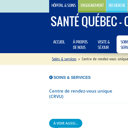
HÔPITAL & SOINS
ENSEIGNEMENT
RECHERCHE
SANTÉ QUÉBEC - 
ACCUEIL
À PROPOS
VISITE &
SOIN
DE NOUS
SÉJOUR
SERV
Soins & services
>
Centre de rendez-vous unique
SOINS & SERVICES
Centre de rendez-vous unique
(CRVU)
À VOIR AUSSI...