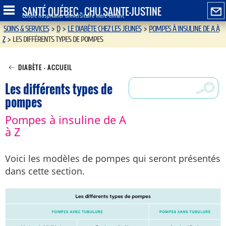
SANTÉ QUÉBEC - CHU SAINTE-JUSTINE
Centre hospitalier universitaire mère-enfant
SOINS & SERVICES
>
D
>
LE DIABÈTE CHEZ LES JEUNES
>
POMPES À INSULINE DE A À
Z
>
LES DIFFÉRENTS TYPES DE POMPES
DIABÈTE - ACCUEIL
Les différents types de
pompes
Pompes à insuline de A
à Z
Voici les modèles de pompes qui seront présentés
dans cette section.