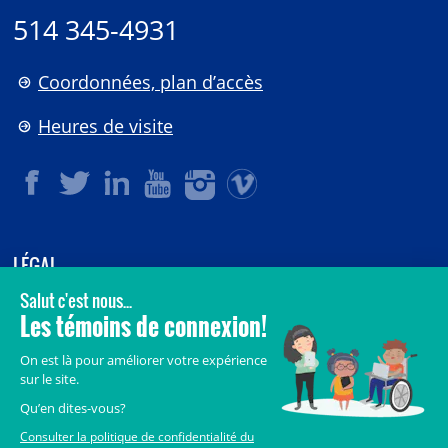
514 345-4931
Coordonnées, plan d’accès
Heures de visite
LÉGAL
© 2006-
2026
CHU Sainte-Justine.
Tous droits réservés.
Avis légaux
Confidentialité
Sécurité
Crédits
Accès aux documents des organismes publics