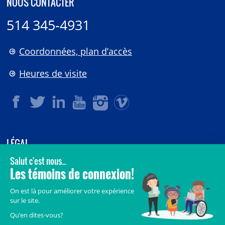
NOUS CONTACTER
514 345-4931
Coordonnées, plan d’accès
Heures de visite
LÉGAL
© 2006-
2026
CHU Sainte-Justine.
Tous droits réservés.
Avis légaux
Confidentialité
Sécurité
Crédits
Accès aux documents des organismes publics