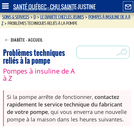
SANTÉ QUÉBEC - CHU SAINTE-JUSTINE
Centre hospitalier universitaire mère-enfant
SOINS & SERVICES
>
D
>
LE DIABÈTE CHEZ LES JEUNES
>
POMPES À INSULINE DE A À
Z
>
PROBLÈMES TECHNIQUES RELIÉS À LA POMPE
DIABÈTE - ACCUEIL
Problèmes techniques
reliés à la pompe
Pompes à insuline de A
à Z
Si la pompe arrête de fonctionner,
contactez
rapidement le service technique du fabricant
de votre pompe
, qui vous enverra une nouvelle
pompe à la maison dans les heures suivantes.