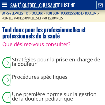
SANTÉ QUÉBEC - CHU SAINTE-JUSTINE
Centre hospitalier universitaire mère-enfant
SOINS & SERVICES
>
D
>
DOULEUR
>
TOUT DOUX : POUR DES SOINS EN DOUCEUR
>
POUR LES PROFESSIONNELLES ET PROFESSIONNELS
Tout doux pour les professionnelles et
professionnels de la santé
Que désirez-vous consulter?
Stratégies pour la prise en charge de
la douleur
Procédures spécifiques
Une première norme sur la gestion
de la douleur pédiatrique