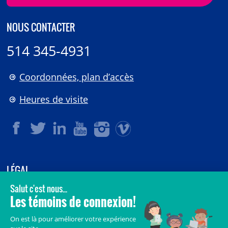
NOUS CONTACTER
514 345-4931
Coordonnées, plan d’accès
Heures de visite
LÉGAL
© 2006-
2026
CHU Sainte-Justine.
Tous droits réservés.
Avis légaux
Confidentialité
Sécurité
Crédits
Accès aux documents des organismes publics