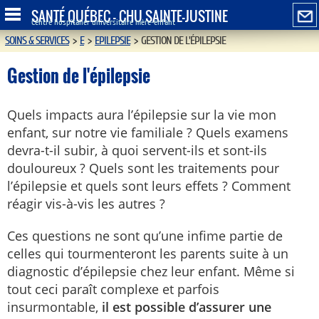
SANTÉ QUÉBEC - CHU SAINTE-JUSTINE
Centre hospitalier universitaire mère-enfant
SOINS & SERVICES
>
E
>
EPILEPSIE
>
GESTION DE L'ÉPILEPSIE
Gestion de l'épilepsie
Quels impacts aura l’épilepsie sur la vie mon
enfant, sur notre vie familiale ? Quels examens
devra-t-il subir, à quoi servent-ils et sont-ils
douloureux ? Quels sont les traitements pour
l’épilepsie et quels sont leurs effets ? Comment
réagir vis-à-vis les autres ?
Ces questions ne sont qu’une infime partie de
celles qui tourmenteront les parents suite à un
diagnostic d’épilepsie chez leur enfant. Même si
tout ceci paraît complexe et parfois
insurmontable,
il est possible d’assurer une