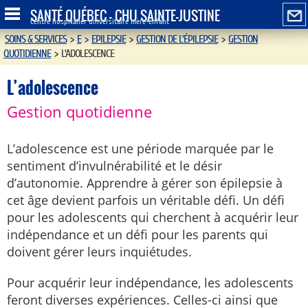
SANTÉ QUÉBEC - CHU SAINTE-JUSTINE
Centre hospitalier universitaire mère-enfant
SOINS & SERVICES
>
E
>
EPILEPSIE
>
GESTION DE L'ÉPILEPSIE
>
GESTION
QUOTIDIENNE
>
L’ADOLESCENCE
L’adolescence
Gestion quotidienne
L’adolescence est une période marquée par le
sentiment d’invulnérabilité et le désir
d’autonomie. Apprendre à gérer son épilepsie à
cet âge devient parfois un véritable défi. Un défi
pour les adolescents qui cherchent à acquérir leur
indépendance et un défi pour les parents qui
doivent gérer leurs inquiétudes.
Pour acquérir leur indépendance, les adolescents
feront diverses expériences. Celles-ci ainsi que