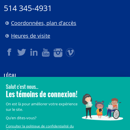
514 345-4931
Coordonnées, plan d’accès
Heures de visite
LÉGAL
© 2006-
2026
CHU Sainte-Justine.
Tous droits réservés.
Avis légaux
Confidentialité
Sécurité
Crédits
Accès aux documents des organismes publics