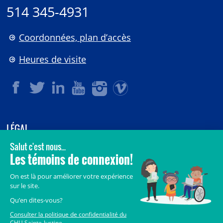
514 345-4931
Coordonnées, plan d’accès
Heures de visite
LÉGAL
© 2006-
2026
CHU Sainte-Justine.
Tous droits réservés.
Avis légaux
Confidentialité
Sécurité
Crédits
Accès aux documents des organismes publics