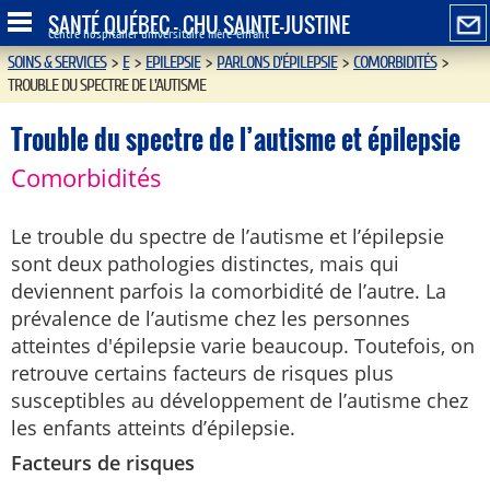
SANTÉ QUÉBEC - CHU SAINTE-JUSTINE
Centre hospitalier universitaire mère-enfant
SOINS & SERVICES
>
E
>
EPILEPSIE
>
PARLONS D'ÉPILEPSIE
>
COMORBIDITÉS
>
TROUBLE DU SPECTRE DE L'AUTISME
Trouble du spectre de l’autisme et épilepsie
Comorbidités
Le trouble du spectre de l’autisme et l’épilepsie
sont deux pathologies distinctes, mais qui
deviennent parfois la comorbidité de l’autre. La
prévalence de l’autisme chez les personnes
atteintes d'épilepsie varie beaucoup. Toutefois, on
retrouve certains facteurs de risques plus
susceptibles au développement de l’autisme chez
les enfants atteints d’épilepsie.
Facteurs de risques