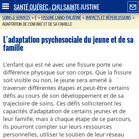
SANTÉ QUÉBEC - CHU SAINTE-JUSTINE
Centre hospitalier universitaire mère-enfant
SOINS & SERVICES
>
F
>
FISSURE LABIO-PALATINE
>
IMPACTS ET RÉPERCUSSIONS
>
ADAPTATION DE L’ENFANT ET DE SA FAMILLE
L’adaptation psychosociale du jeune et de sa
famille
L’enfant qui est né avec une fissure porte une
différence physique sur son corps. Que la fissure
soit visible ou non, le jeune sera amené à
traverser différentes étapes et peut-être certains
défis au cours de son développement et de sa
trajectoire de soins. Ces défis solliciteront les
capacités d’adaptation de certains jeunes et de
leur famille, mais à chaque étape de ce parcours,
ils pourront compter sur leurs ressources
personnelles, utiliser le soutien de leur réseau