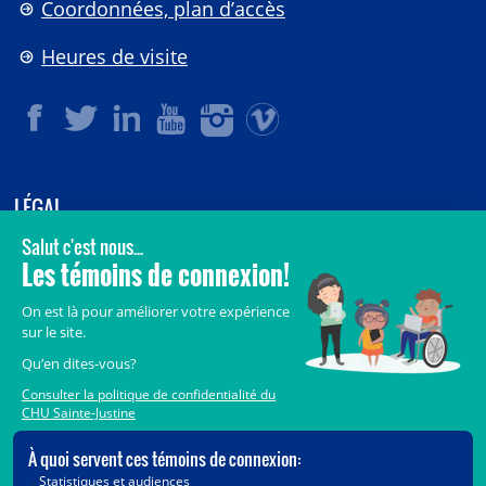
Coordonnées, plan d’accès
Heures de visite
LÉGAL
© 2006-
2026
CHU Sainte-Justine.
Tous droits réservés.
Avis légaux
Confidentialité
Sécurité
Crédits
Accès aux documents des organismes publics