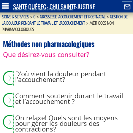
SANTÉ QUÉBEC - CHU SAINTE-JUSTINE
Centre hospitalier universitaire mère-enfant
SOINS & SERVICES
>
G
>
GROSSESSE, ACCOUCHEMENT ET POSTNATAL
>
GESTION DE
LA DOULEUR PENDANT LE TRAVAIL ET L'ACCOUCHEMENT
>
MÉTHODES NON
PHARMACOLOGIQUES
Méthodes non pharmacologiques
Que désirez-vous consulter?
D’où vient la douleur pendant
l’accouchement?
Comment soutenir durant le travail
et l’accouchement ?
On relaxe! Quels sont les moyens
pour gérer les douleurs des
contractions?