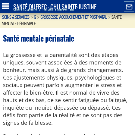
SANTÉ QUÉBEC - CHU SAINTE-JUSTINE
Centre hospitalier universitaire mère-enfant
SOINS & SERVICES
>
G
>
GROSSESSE, ACCOUCHEMENT ET POSTNATAL
>
SANTÉ
MENTALE PÉRINATALE
Santé mentale périnatale
La grossesse et la parentalité sont des étapes
uniques, souvent associées à des moments de
bonheur, mais aussi à de grands changements.
Ces ajustements physiques, psychologiques et
sociaux peuvent parfois augmenter le stress et
affecter le bien-être. Il est normal de vivre des
hauts et des bas, de se sentir fatiguée ou faitgué,
inquiète ou inquiet, dépassée ou dépassé. Ces
défis font partie de la réalité et ne sont pas des
signes de faiblesse.