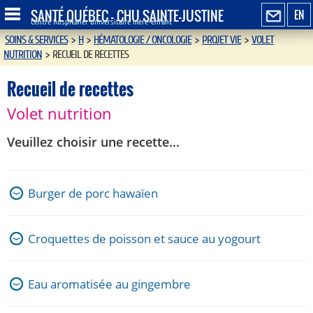
SANTÉ QUÉBEC - CHU SAINTE-JUSTINE
EN
Centre hospitalier universitaire mère-enfant
SOINS & SERVICES
>
H
>
HÉMATOLOGIE / ONCOLOGIE
>
PROJET VIE
>
VOLET
NUTRITION
>
RECUEIL DE RECETTES
Recueil de recettes
Volet nutrition
Veuillez choisir une recette...
Burger de porc hawaïen
Croquettes de poisson et sauce au yogourt
Eau aromatisée au gingembre