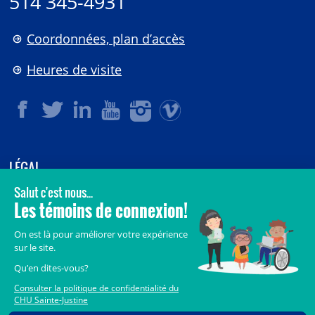
514 345-4931
Coordonnées, plan d’accès
Heures de visite
LÉGAL
© 2006-
2026
CHU Sainte-Justine.
Tous droits réservés.
Avis légaux
Confidentialité
Sécurité
Crédits
Accès aux documents des organismes publics