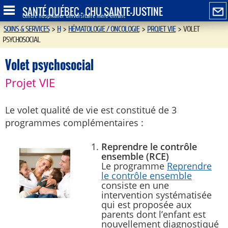
SANTÉ QUÉBEC - CHU SAINTE-JUSTINE
Centre hospitalier universitaire mère-enfant
SOINS & SERVICES
>
H
>
HÉMATOLOGIE / ONCOLOGIE
>
PROJET VIE
>
VOLET
PSYCHOSOCIAL
Volet psychosocial
Projet VIE
Le volet qualité de vie est constitué de 3
programmes complémentaires :
Reprendre le contrôle
ensemble (RCE)
Le programme
Reprendre
le contrôle ensemble
consiste en une
intervention systématisée
qui est proposée aux
parents dont l’enfant est
nouvellement diagnostiqué