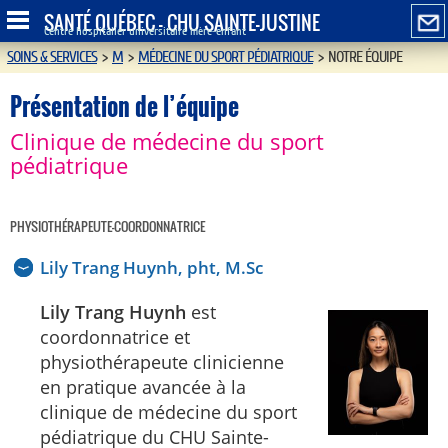
SANTÉ QUÉBEC - CHU SAINTE-JUSTINE
Centre hospitalier universitaire mère-enfant
SOINS & SERVICES
>
M
>
MÉDECINE DU SPORT PÉDIATRIQUE
>
NOTRE ÉQUIPE
Présentation de l’équipe
Clinique de médecine du sport
pédiatrique
PHYSIOTHÉRAPEUTE-COORDONNATRICE
Lily Trang Huynh, pht, M.Sc
Lily Trang Huynh
est
coordonnatrice et
physiothérapeute clinicienne
en pratique avancée à la
clinique de médecine du sport
pédiatrique du CHU Sainte-