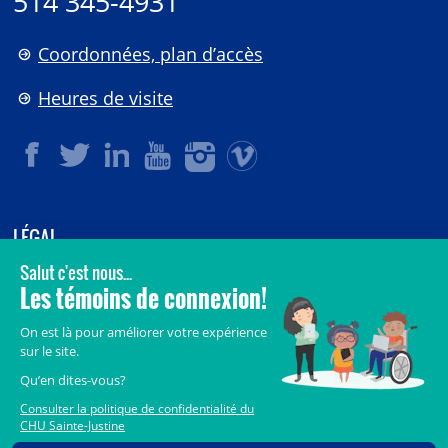
514 345-4931
Coordonnées, plan d’accès
Heures de visite
LÉGAL
© 2006-
2026
CHU Sainte-Justine.
Tous droits réservés.
Avis légaux
Confidentialité
Sécurité
Crédits
Accès aux documents des organismes publics