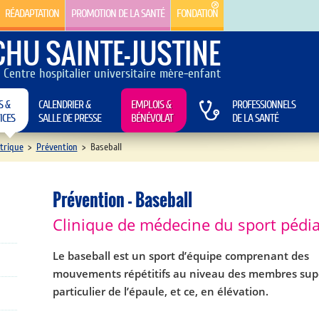
RÉADAPTATION
PROMOTION DE LA SANTÉ
FONDATION
CHU SAINTE-JUSTINE
Centre hospitalier universitaire mère-enfant
S &
CALENDRIER &
EMPLOIS &
PROFESSIONNELS
ICES
SALLE DE PRESSE
BÉNÉVOLAT
DE LA SANTÉ
trique
>
Prévention
>
Baseball
Prévention - Baseball
Clinique de médecine du sport pédia
Le baseball est un sport d’équipe comprenant des
mouvements répétitifs au niveau des membres supé
particulier de l’épaule, et ce, en élévation.