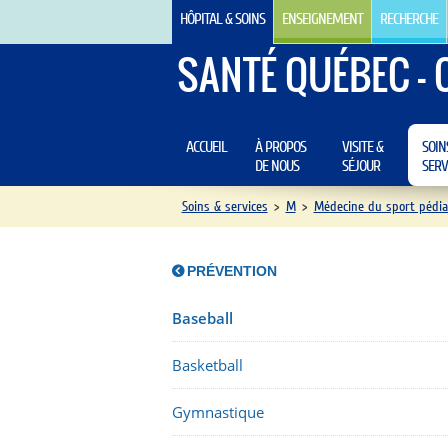
HÔPITAL & SOINS
ENSEIGNEMENT
RECHERCHE
SANTÉ QUÉBEC - 
ACCUEIL
À PROPOS
VISITE &
SOIN
DE NOUS
SÉJOUR
SERV
Soins & services
>
M
>
Médecine du sport pédia
PRÉVENTION
Baseball
Basketball
Gymnastique