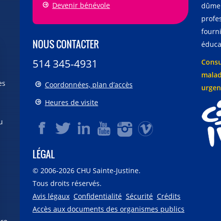
Devenir bénévole
dûmen
profe
fourni
NOUS CONTACTER
éducat
514 345-4931
Consu
malad
es
Coordonnées, plan d’accès
urgen
Heures de visite
u
LÉGAL
© 2006-
2026
CHU Sainte-Justine.
Tous droits réservés.
Avis légaux
Confidentialité
Sécurité
Crédits
Accès aux documents des organismes publics