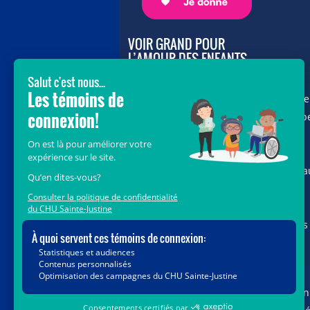
VOIR GRAND POUR
L’AMOUR DES ENFANTS
Avec le soutien de donateurs comme
vous au cœur de la campagne majeure
Voir Grand, nous conduisons les équip
soignantes vers les opportunités de la
science et des nouvelles technologies
pour que chaque enfant, où qu’il soit a
Québec, accède au savoir-faire et au
savoir-être uniques du CHU Sainte-
Justine. Ensemble, unissons nos forces
pour leur avenir.
Merci de voir grand avec nous.
Vous pouvez également faire votre don