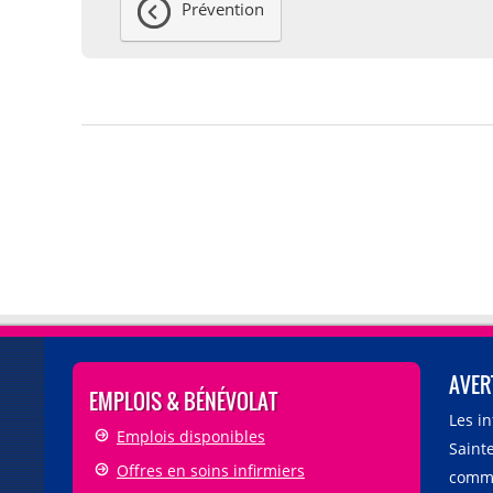
Prévention
AVER
EMPLOIS & BÉNÉVOLAT
Les i
Emplois disponibles
Sainte
Offres en soins infirmiers
comme