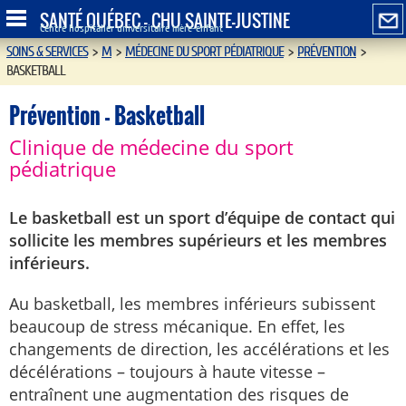
SANTÉ QUÉBEC - CHU SAINTE-JUSTINE
Centre hospitalier universitaire mère-enfant
SOINS & SERVICES
>
M
>
MÉDECINE DU SPORT PÉDIATRIQUE
>
PRÉVENTION
>
BASKETBALL
Prévention - Basketball
Clinique de médecine du sport
pédiatrique
Le basketball est un sport d’équipe de contact qui
sollicite les membres supérieurs et les membres
inférieurs.
Au basketball, les membres inférieurs subissent
beaucoup de stress mécanique. En effet, les
changements de direction, les accélérations et les
décélérations – toujours à haute vitesse –
entraînent une augmentation des risques de