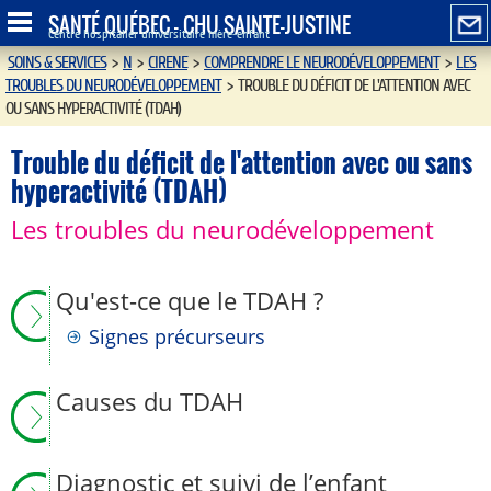
SANTÉ QUÉBEC - CHU SAINTE-JUSTINE
Centre hospitalier universitaire mère-enfant
SOINS & SERVICES
>
N
>
CIRENE
>
COMPRENDRE LE NEURODÉVELOPPEMENT
>
LES
TROUBLES DU NEURODÉVELOPPEMENT
>
TROUBLE DU DÉFICIT DE L'ATTENTION AVEC
OU SANS HYPERACTIVITÉ (TDAH)
Trouble du déficit de l'attention avec ou sans
hyperactivité (TDAH)
Les troubles du neurodéveloppement
Qu'est-ce que le TDAH ?
Signes précurseurs
Causes du TDAH
Diagnostic et suivi de l’enfant