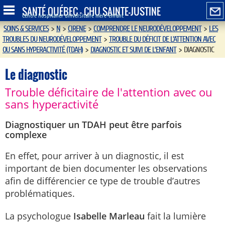
SANTÉ QUÉBEC - CHU SAINTE-JUSTINE
Centre hospitalier universitaire mère-enfant
SOINS & SERVICES
>
N
>
CIRENE
>
COMPRENDRE LE NEURODÉVELOPPEMENT
>
LES
TROUBLES DU NEURODÉVELOPPEMENT
>
TROUBLE DU DÉFICIT DE L'ATTENTION AVEC
OU SANS HYPERACTIVITÉ (TDAH)
>
DIAGNOSTIC ET SUIVI DE L’ENFANT
>
DIAGNOSTIC
Le diagnostic
Trouble déficitaire de l'attention avec ou
sans hyperactivité
Diagnostiquer un TDAH peut être parfois
complexe
En effet, pour arriver à un diagnostic, il est
important de bien documenter les observations
afin de différencier ce type de trouble d’autres
problématiques.
La psychologue
Isabelle Marleau
fait la lumière