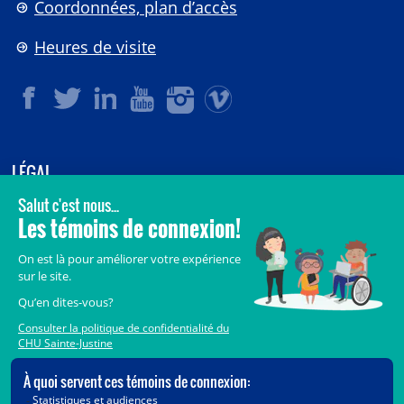
Coordonnées, plan d’accès
Heures de visite
LÉGAL
© 2006-
2026
CHU Sainte-Justine.
Tous droits réservés.
Avis légaux
Confidentialité
Sécurité
Crédits
Accès aux documents des organismes publics