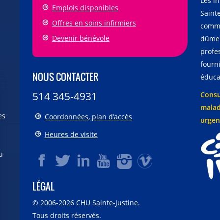
Les i
Emplois disponibles
Sainte
Offres en soins infirmiers
comme
Devenir bénévole
dûmen
profe
fourni
NOUS CONTACTER
éducat
514 345-4931
Consu
malad
es
Coordonnées, plan d’accès
urgen
Heures de visite
u
LÉGAL
© 2006-
2026
CHU Sainte-Justine.
Tous droits réservés.