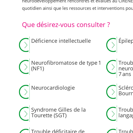
neurodéveloppement rencontrés et évalués au CIRENE, 
quotidien ainsi que les ressources et interventions pouv
Que désirez-vous consulter ?
Déficience intellectuelle
Épile
Neurofibromatose de type 1
Troub
(NF1)
neuro
7 ans
Neurocardiologie
Sclér
Bourn
Syndrome Gilles de la
Troub
Tourette (SGT)
langa
Trouble déficitaire de
Troub