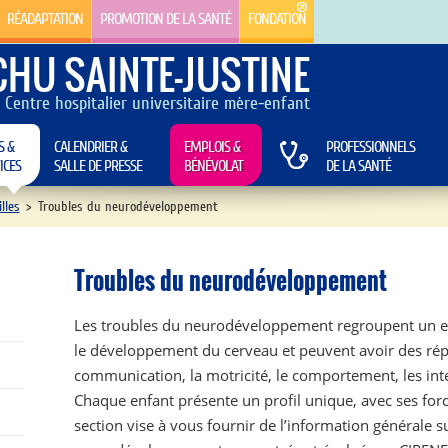
RÉADAPTATION
PROMOTION DE LA SANTÉ
FONDATION
CHU SAINTE-JUSTINE
Centre hospitalier universitaire mère-enfant
S &
CALENDRIER &
EMPLOIS &
PROFESSIONNELS
ICES
SALLE DE PRESSE
BÉNÉVOLAT
DE LA SANTÉ
lles
>
Troubles du neurodéveloppement
Troubles du neurodéveloppement
Les troubles du neurodéveloppement regroupent un en
le développement du cerveau et peuvent avoir des répe
communication, la motricité, le comportement, les int
Chaque enfant présente un profil unique, avec ses force
section vise à vous fournir de l’information générale s