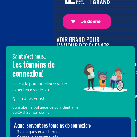
VOIR GRAND POUR
L’AMOUR DES ENFANTS
Avec le soutien de donateurs comme
vous au cœur de la campagne majeure
Voir Grand, nous conduisons les équip
soignantes vers les opportunités de la
science et des nouvelles technologies
pour que chaque enfant, où qu’il soit a
Québec, accède au savoir-faire et au
savoir-être uniques du CHU Sainte-
Justine. Ensemble, unissons nos forces
pour leur avenir.