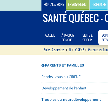
HÔPITAL & SOINS
ENSEIGNEMENT
RECHERCHE
SANTÉ QUÉBEC - 
ACCUEIL
À PROPOS
VISITE &
SOIN
DE NOUS
SÉJOUR
SERV
Soins & services
>
N
>
CIRENE
>
Parents et fami
PARENTS ET FAMILLES
Rendez-vous au CIRENE
Développement de l'enfant
Troubles du neurodéveloppement