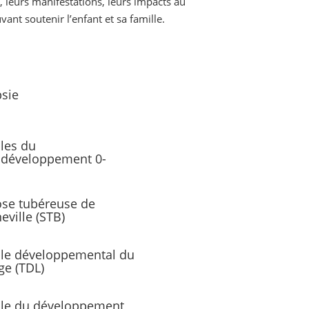
leurs manifestations, leurs impacts au
ant soutenir l’enfant et sa famille.
psie
les du
développement 0-
ose tubéreuse de
eville (STB)
le développemental du
ge (TDL)
le du développement