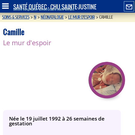
SANTÉ QUÉBEC - CHU SAINTE-JUSTINE
Centre hospitalier universitaire mère-enfant
SOINS & SERVICES
>
N
>
NÉONATALOGIE
>
LE MUR D'ESPOIR
>
CAMILLE
Camille
Le mur d'espoir
Née le 19 juillet 1992 à 26 semaines de
gestation