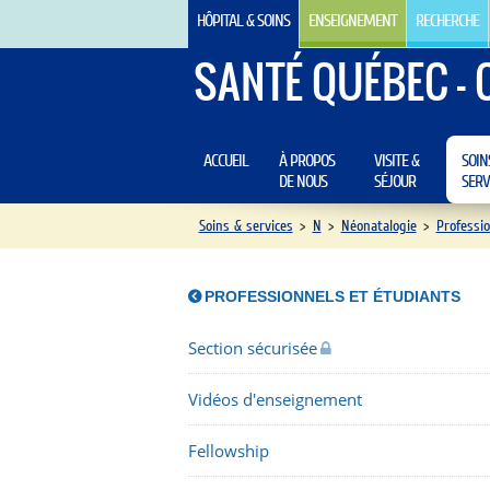
HÔPITAL & SOINS
ENSEIGNEMENT
RECHERCHE
SANTÉ QUÉBEC - 
ACCUEIL
À PROPOS
VISITE &
SOIN
DE NOUS
SÉJOUR
SERV
Soins & services
>
N
>
Néonatalogie
>
Professi
PROFESSIONNELS ET ÉTUDIANTS
Section sécurisée
Vidéos d'enseignement
Fellowship