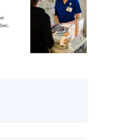
ne
ébec.