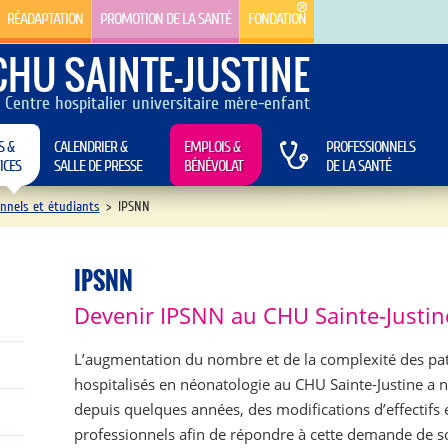
RÉADAPTATION
PROMOTION DE LA SANTÉ
FONDATION
CHU SAINTE-JUSTINE
Centre hospitalier universitaire mère-enfant
S &
CALENDRIER &
EMPLOIS &
PROFESSIONNELS
ICES
SALLE DE PRESSE
BÉNÉVOLAT
DE LA SANTÉ
onnels et étudiants
>
IPSNN
IPSNN
Devenir IPSNN au CHU Sainte-Justin
L’augmentation du nombre et de la complexité des pat
hospitalisés en néonatologie au CHU Sainte-Justine a n
depuis quelques années, des modifications d’effectifs e
professionnels afin de répondre à cette demande de s