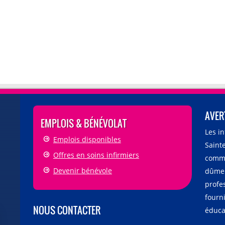
AVER
EMPLOIS & BÉNÉVOLAT
Les i
Emplois disponibles
Sainte
Offres en soins infirmiers
comme
Devenir bénévole
dûmen
profe
fourni
NOUS CONTACTER
éducat