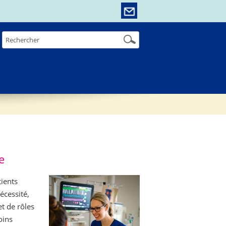
e
ients
écessité,
t de rôles
oins