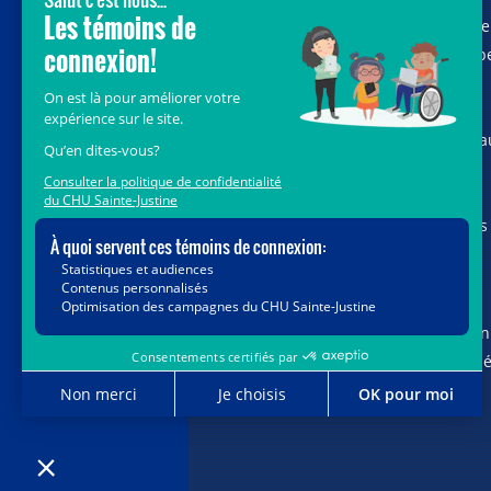
vous au cœur de la campagne majeure
Voir Grand, nous conduisons les équip
soignantes vers les opportunités de la
science et des nouvelles technologies
pour que chaque enfant, où qu’il soit a
Québec, accède au savoir-faire et au
savoir-être uniques du CHU Sainte-
Justine. Ensemble, unissons nos forces
pour leur avenir.
Merci de voir grand avec nous.
Vous pouvez également faire votre don
par la poste ou par téléphone au num
1-888-235-DONS (3667)
sans frais