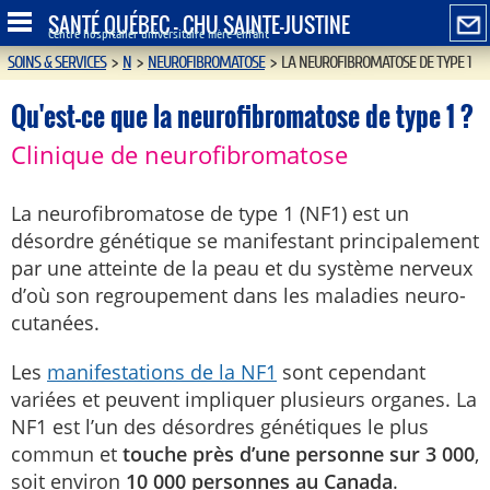
SANTÉ QUÉBEC - CHU SAINTE-JUSTINE
Centre hospitalier universitaire mère-enfant
SOINS & SERVICES
>
N
>
NEUROFIBROMATOSE
>
LA NEUROFIBROMATOSE DE TYPE 1
Qu'est-ce que la neurofibromatose de type 1 ?
Clinique de neurofibromatose
La neurofibromatose de type 1 (NF1) est un
désordre génétique se manifestant principalement
par une atteinte de la peau et du système nerveux
d’où son regroupement dans les maladies neuro-
cutanées.
Les
manifestations de la NF1
sont cependant
variées et peuvent impliquer plusieurs organes. La
NF1 est l’un des désordres génétiques le plus
commun et
touche près d’une personne sur 3 000
,
soit environ
10 000 personnes au Canada
.