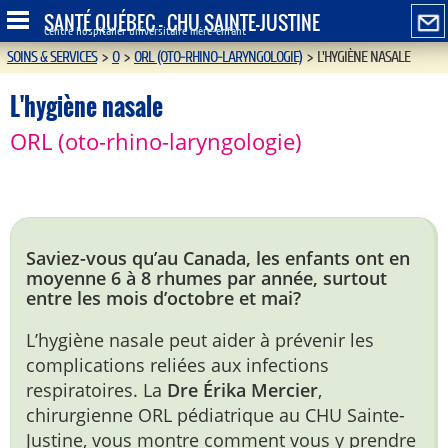
SANTÉ QUÉBEC - CHU SAINTE-JUSTINE
Centre hospitalier universitaire mère-enfant
SOINS & SERVICES
>
O
>
ORL (OTO-RHINO-LARYNGOLOGIE)
>
L'HYGIÈNE NASALE
L'hygiène nasale
ORL (oto-rhino-laryngologie)
Saviez-vous qu’au Canada, les enfants ont en
moyenne 6 à 8 rhumes par année, surtout
entre les mois d’octobre et mai?
L’hygiène nasale peut aider à prévenir les
complications reliées aux infections
respiratoires. La
Dre Érika Mercier
,
chirurgienne ORL pédiatrique au CHU Sainte-
Justine, vous montre comment vous y prendre