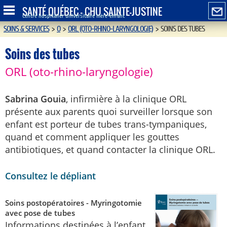
SANTÉ QUÉBEC - CHU SAINTE-JUSTINE
Centre hospitalier universitaire mère-enfant
SOINS & SERVICES
>
O
>
ORL (OTO-RHINO-LARYNGOLOGIE)
>
SOINS DES TUBES
Soins des tubes
ORL (oto-rhino-laryngologie)
Sabrina Gouia
, infirmière à la clinique ORL
présente aux parents quoi surveiller lorsque son
enfant est porteur de tubes trans-tympaniques,
quand et comment appliquer les gouttes
antibiotiques, et quand contacter la clinique ORL.
Consultez le dépliant
Soins postopératoires - Myringotomie
avec pose de tubes
Informations destinées à l’enfant