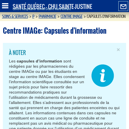
SANTÉ QUÉBEC - CHU SAINTE-JUSTINE
Centre hospitalier universitaire mère-enfant
SOINS & SERVICES
>
P
>
PHARMACIE
>
CENTRE IMAGE
>
CAPSULES D'INFORMATION
Centre IMAGe: Capsules d'information
×
À NOTER
Les
capsules d’information
sont
rédigées par les pharmaciennes du
centre IMAGe ou par les étudiants en
stage au centre IMAGe. Elles condensent
l’information scientifique consultée sur un
sujet précis pour faire ressortir des
recommandations pratiques sur
l’utilisation de médicaments durant la grossesse ou
l’allaitement. Elles s’adressent aux professionnels de la
santé qui prennent en charge des patientes enceintes ou qui
allaitent. Les informations contenues dans ces capsules ne
constituent en aucun cas une ligne de conduite et ne
remplacent pas un avis médical ou pharmaceutique pour
une patiente donnée sur l’utilisation d’un médicament durant