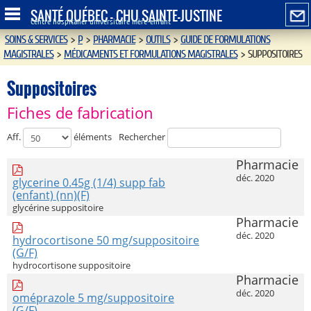
SANTÉ QUÉBEC - CHU SAINTE-JUSTINE
Centre hospitalier universitaire mère-enfant
SOINS & SERVICES
>
P
>
PHARMACIE
>
OUTILS
>
GUIDE DE FORMULATIONS
MAGISTRALES
>
MÉDICAMENTS ET FORMULATIONS MAGISTRALES
>
SUPPOSITOIRES
Suppositoires
Fiches de fabrication
Aff.
éléments
Rechercher
Pharmacie
déc. 2020
glycerine 0.45g (1/4) supp fab
(enfant) (nn)(F)
glycérine suppositoire
Pharmacie
déc. 2020
hydrocortisone 50 mg/suppositoire
(G/F)
hydrocortisone suppositoire
Pharmacie
déc. 2020
oméprazole 5 mg/suppositoire
(G/F)