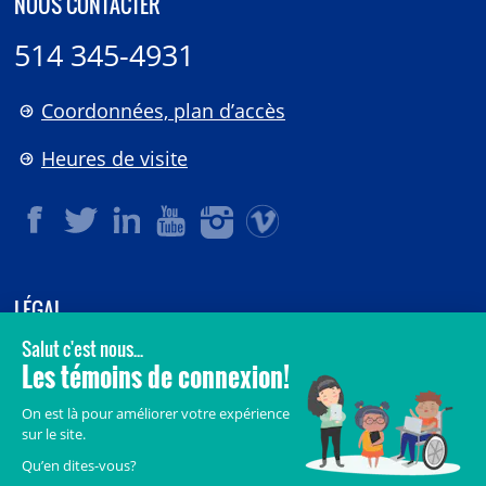
NOUS CONTACTER
514 345-4931
Coordonnées, plan d’accès
Heures de visite
LÉGAL
© 2006-
2026
CHU Sainte-Justine.
Tous droits réservés.
Avis légaux
Confidentialité
Sécurité
Crédits
Accès aux documents des organismes publics