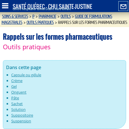
SANTÉ QUÉBEC - CHU SAINTE-JUSTINE
Centre hospitalier universitaire mère-enfant
SOINS & SERVICES
>
P
>
PHARMACIE
>
OUTILS
>
GUIDE DE FORMULATIONS
MAGISTRALES
>
OUTILS PRATIQUES
>
RAPPELS SUR LES FORMES PHARMACEUTIQUES
Rappels sur les formes pharmaceutiques
Outils pratiques
Dans cette page
Capsule ou gélule
Crème
Gel
Onguent
Pâte
Sachet
Solution
Suppositoire
Suspension