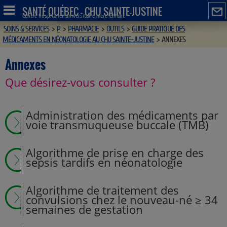
SANTÉ QUÉBEC - CHU SAINTE-JUSTINE
Centre hospitalier universitaire mère-enfant
SOINS & SERVICES
>
P
>
PHARMACIE
>
OUTILS
>
GUIDE PRATIQUE DES
MÉDICAMENTS EN NÉONATOLOGIE AU CHU SAINTE-JUSTINE
>
ANNEXES
Annexes
Que désirez-vous consulter ?
Administration des médicaments par
voie transmuqueuse buccale (TMB)
Algorithme de prise en charge des
sepsis tardifs en néonatologie
Algorithme de traitement des
convulsions chez le nouveau-né ≥ 34
semaines de gestation