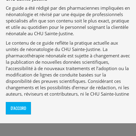
en néonatologie
Ce guide a été rédigé par des pharmaciennes impliquées en
néonatologie et révisé par une équipe de professionnels
Sources d'informations
spécialisés afin que son contenu soit le plus exact, pratique
complémentaires
et utile au quotidien pour le personnel soignant la clientèle
néonatale au CHU Sainte-Justine.
Le contenu de ce guide reflète la pratique actuelle aux
unités de néonatologie du CHU Sainte-Justine. La
pharmacothérapie néonatale est sujette à changement avec
Retour à la page d'accueil
la publication de nouvelles données scientifiques,
l’accessibilité à de nouveaux traitements et l’adoption ou la
modification de lignes de conduite basées sur la
disponibilité des preuves scientifiques. Considérant ces
changements et les possibilités d’erreur de rédaction, ni les
auteurs, réviseurs et contributeurs, ni le CHU Sainte-Justine
ne garantissent que l’information contenue au présent
À propos de cette page
guide soit exacte, complète et exempte d’erreurs.
Mise à jour le 6 mai 2021
D'ACCORD
Créée le 17 octobre 2016
Ce guide a été développé pour les unités de néonatologie
Signaler ou faire une remarque
du CHU Sainte-Justine, un hôpital universitaire de soins
tertiaires. Les recommandations qui y figurent peuvent ne
pas convenir à d’autres milieux dont la clientèle, le mode