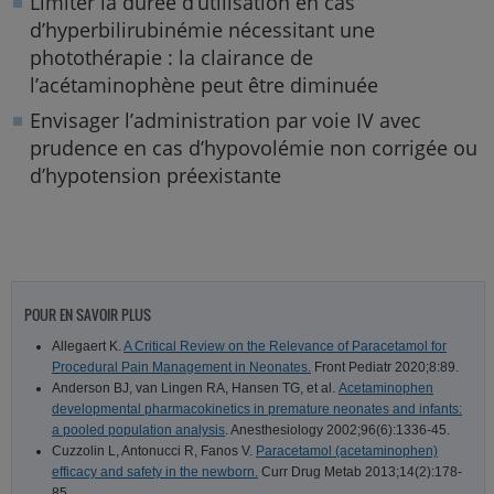
Limiter la durée d’utilisation en cas
d’hyperbilirubinémie nécessitant une
photothérapie : la clairance de
l’acétaminophène peut être diminuée
Envisager l’administration par voie IV avec
prudence en cas d’hypovolémie non corrigée ou
d’hypotension préexistante
POUR EN SAVOIR PLUS
Allegaert K.
A Critical Review on the Relevance of Paracetamol for
Procedural Pain Management in Neonates.
Front Pediatr 2020;8:89.
Anderson BJ, van Lingen RA, Hansen TG, et al.
Acetaminophen
developmental pharmacokinetics in premature neonates and infants:
a pooled population analysis
. Anesthesiology 2002;96(6):1336-45.
Cuzzolin L, Antonucci R, Fanos V.
Paracetamol (acetaminophen)
efficacy and safety in the newborn.
Curr Drug Metab 2013;14(2):178-
85.