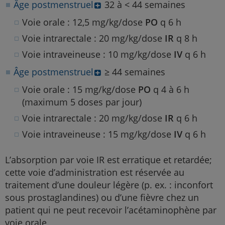
Âge postmenstruel
32 à < 44 semaines
Voie orale : 12,5 mg/kg/dose
PO
q 6 h
Voie intrarectale : 20 mg/kg/dose
IR
q 8 h
Voie intraveineuse : 10 mg/kg/dose
IV
q 6 h
Âge postmenstruel
≥ 44 semaines
Voie orale : 15 mg/kg/dose
PO
q 4 à 6 h
(maximum 5 doses par jour)
Voie intrarectale : 20 mg/kg/dose
IR
q 6 h
Voie intraveineuse : 15 mg/kg/dose
IV
q 6 h
L’absorption par voie IR est erratique et retardée;
cette voie d’administration est réservée au
traitement d’une douleur légère (p. ex. : inconfort
sous prostaglandines) ou d’une fièvre chez un
patient qui ne peut recevoir l’acétaminophène par
voie orale