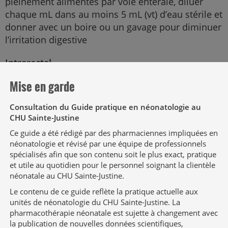
pleinement alimentés par voie entérale, diluer
chaque mL dans au moins 5 mL (vt) d’eau stérile et
donner avec un boire ou un gavage pour diminuer
l’irritation digestive
Intrarectal
Mise en garde
Utiliser la solution orale en administration
intrarectale; si la dose correspond à 60 mg/dose,
Consultation du Guide pratique en néonatologie au
utiliser les suppositoires à 120 mg/suppositoire, à
CHU Sainte-Justine
couper en deux (suppositoires disponibles à la
Ce guide a été rédigé par des pharmaciennes impliquées en
pharmacie)
néonatologie et révisé par une équipe de professionnels
spécialisés afin que son contenu soit le plus exact, pratique
IV
et utile au quotidien pour le personnel soignant la clientèle
néonatale au CHU Sainte-Justine.
Donner en 15 minutes
Le contenu de ce guide reflète la pratique actuelle aux
unités de néonatologie du CHU Sainte-Justine. La
pharmacothérapie néonatale est sujette à changement avec
la publication de nouvelles données scientifiques,
Solutés compatibles