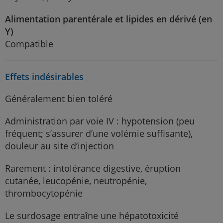
Finalement, les fiches-médicaments présentées dans ce
guide sont des condensés de l’information jugée la plus
Alimentation parentérale et lipides en dérivé (en
pertinente pour la pratique au quotidien; il est nécessaire
Y)
de consulter la monographie des médicaments et les
Compatible
ouvrages spécialisés pour les modalités complètes
d’utilisation. L’emploi des informations contenues dans cet
ouvrage pour une situation particulière demeure la
responsabilité professionnelle du médecin et de l’équipe de
Effets indésirables
soins. Des doses différentes de celles indiquées peuvent
être requises. La dose prescrite, le mode d’administration
Généralement bien toléré
et les éléments de surveillance du traitement doivent
toujours être adaptés au patient et à sa condition.
Administration par voie IV : hypotension (peu
fréquent; s’assurer d’une volémie suffisante),
douleur au site d’injection
Rarement : intolérance digestive, éruption
cutanée, leucopénie, neutropénie,
thrombocytopénie
Le surdosage entraîne une hépatotoxicité