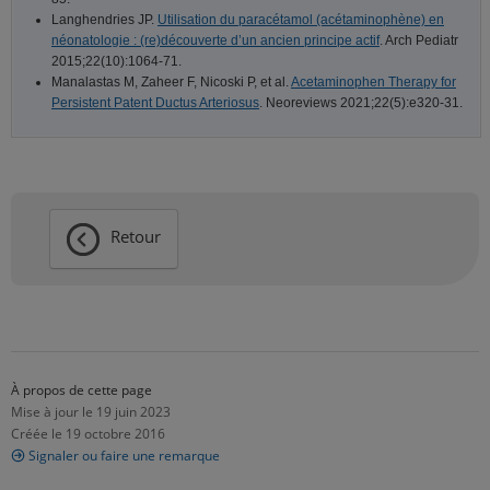
Langhendries JP.
Utilisation du paracétamol (acétaminophène) en
néonatologie : (re)découverte d’un ancien principe actif
. Arch Pediatr
2015;22(10):1064-71.
Manalastas M, Zaheer F, Nicoski P, et al.
Acetaminophen Therapy for
Persistent Patent Ductus Arteriosus
. Neoreviews 2021;22(5):e320-31.
Retour
À propos de cette page
Mise à jour le 19 juin 2023
Créée le 19 octobre 2016
Signaler ou faire une remarque