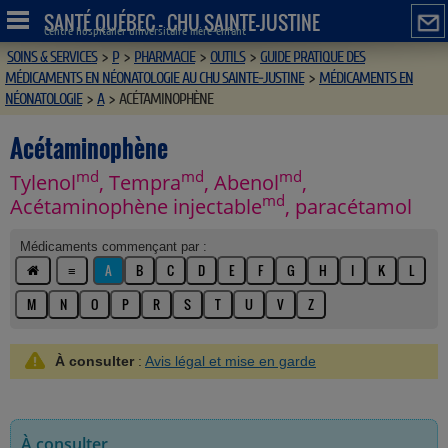
SANTÉ QUÉBEC - CHU SAINTE-JUSTINE
Centre hospitalier universitaire mère-enfant
SOINS & SERVICES
>
P
>
PHARMACIE
>
OUTILS
>
GUIDE PRATIQUE DES
MÉDICAMENTS EN NÉONATOLOGIE AU CHU SAINTE-JUSTINE
>
MÉDICAMENTS EN
NÉONATOLOGIE
>
A
>
ACÉTAMINOPHÈNE
Acétaminophène
md
md
md
Tylenol
, Tempra
, Abenol
,
md
Acétaminophène injectable
, paracétamol
Médicaments commençant par :
≡
A
B
C
D
E
F
G
H
I
K
L
M
N
O
P
R
S
T
U
V
Z
À consulter
:
Avis légal et mise en garde
À consulter