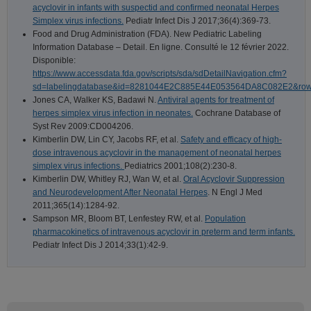
acyclovir in infants with suspectid and confirmed neonatal Herpes
Simplex virus infections.
Pediatr Infect Dis J 2017;36(4):369-73.
Food and Drug Administration (FDA). New Pediatric Labeling
Information Database – Detail. En ligne. Consulté le 12 février 2022.
Disponible:
https://www.accessdata.fda.gov/scripts/sda/sdDetailNavigation.cfm?
sd=labelingdatabase&id=8281044E2C885E44E053564DA8C082E2&ro
Jones CA, Walker KS, Badawi N.
Antiviral agents for treatment of
herpes simplex virus infection in neonates.
Cochrane Database of
Syst Rev 2009:CD004206.
Kimberlin DW, Lin CY, Jacobs RF, et al.
Safety and efficacy of high-
dose intravenous acyclovir in the management of neonatal herpes
simplex virus infections.
Pediatrics 2001;108(2):230-8.
Kimberlin DW, Whitley RJ, Wan W, et al.
Oral Acyclovir Suppression
and Neurodevelopment After Neonatal Herpes
. N Engl J Med
2011;365(14):1284-92.
Sampson MR, Bloom BT, Lenfestey RW, et al.
Population
pharmacokinetics of intravenous acyclovir in preterm and term infants.
Pediatr Infect Dis J 2014;33(1):42-9.