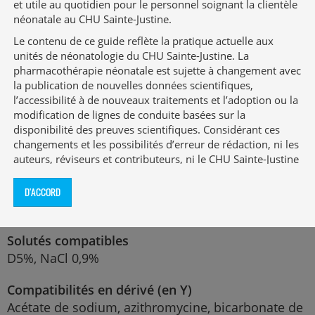
et utile au quotidien pour le personnel soignant la clientèle
NaCl 0,9% (vt)
néonatale au CHU Sainte-Justine.
Dose ≥ 30 mg et ≤ 200 mg : diluer la dose
Le contenu de ce guide reflète la pratique actuelle aux
dans 30 mL de NaCl 0,9% (vt)
unités de néonatologie du CHU Sainte-Justine. La
Administrer en 60 minutes
pharmacothérapie néonatale est sujette à changement avec
la publication de nouvelles données scientifiques,
l’accessibilité à de nouveaux traitements et l’adoption ou la
La solution injectable d’acyclovir a un pH très
modification de lignes de conduite basées sur la
élevé, ce qui prédispose à la nécrose tissulaire en
disponibilité des preuves scientifiques. Considérant ces
cas d’extravasation : la surveillance attentive du
changements et les possibilités d’erreur de rédaction, ni les
site d’administration est requise lorsque le
auteurs, réviseurs et contributeurs, ni le CHU Sainte-Justine
ne garantissent que l’information contenue au présent
médicament est administré par voie périphérique
guide soit exacte, complète et exempte d’erreurs.
D'ACCORD
Ce guide a été développé pour les unités de néonatologie
du CHU Sainte-Justine, un hôpital universitaire de soins
Solutés compatibles
tertiaires. Les recommandations qui y figurent peuvent ne
pas convenir à d’autres milieux dont la clientèle, le mode
D5%, NaCl 0,9%
de fonctionnement et les équipements de surveillance
peuvent être différents. Les auteures, les réviseurs et les
Compatibilités en dérivé (en Y)
contributeurs du guide ne pourront en aucun temps être
Acétate de sodium, azithromycine, bicarbonate de
tenus responsables de conséquences découlant de