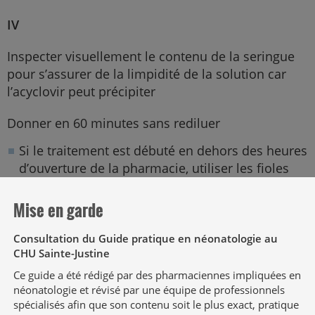
IV
Inspecter visuellement le contenu de la seringue
pour s’assurer de la limpidité de la solution car
l’acyclovir peut précipiter
Donner en 60 minutes sans rediluer
Si le traitement est débuté en dehors des heures
d’ouverture de la pharmacie, utiliser les fioles
injectables commerciales de 50 mg/mL; suivre
les indications de la
Politiques et procédures –
Mise en garde
Acyclovir en dehors des heures d'ouverture de la
pharmacie
publiée sur l’Intranet pharmacie et
Consultation du Guide pratique en néonatologie au
CHU Sainte-Justine
résumée ici (double vérification requise) :
Ce guide a été rédigé par des pharmaciennes impliquées en
Rediluer avant administration :
néonatologie et révisé par une équipe de professionnels
Dose < 30 mg : diluer la dose dans 10 mL de
spécialisés afin que son contenu soit le plus exact, pratique