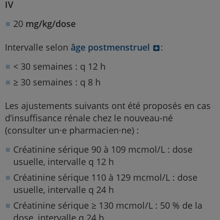
IV
20
mg/kg/dose
Intervalle selon
âge postmenstruel
:
< 30 semaines : q 12 h
≥ 30 semaines : q 8 h
Les ajustements suivants ont été proposés en cas
d’insuffisance rénale chez le nouveau-né
(consulter un·e pharmacien·ne) :
Créatinine sérique 90 à 109 mcmol/L : dose
usuelle, intervalle q 12 h
Créatinine sérique 110 à 129 mcmol/L : dose
usuelle, intervalle q 24 h
Créatinine sérique ≥ 130 mcmol/L : 50 % de la
dose, intervalle q 24 h