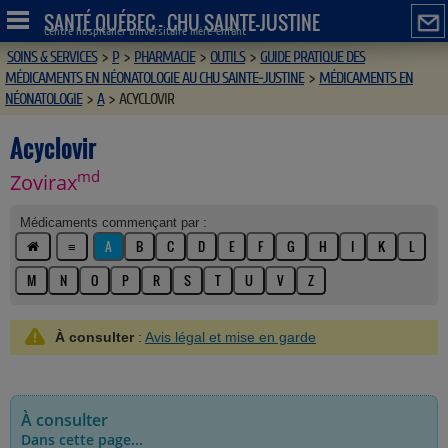
SANTÉ QUÉBEC - CHU SAINTE-JUSTINE
Centre hospitalier universitaire mère-enfant
SOINS & SERVICES
>
P
>
PHARMACIE
>
OUTILS
>
GUIDE PRATIQUE DES
MÉDICAMENTS EN NÉONATOLOGIE AU CHU SAINTE-JUSTINE
>
MÉDICAMENTS EN
NÉONATOLOGIE
>
A
>
ACYCLOVIR
Acyclovir
md
Zovirax
Médicaments commençant par :
≡
A
B
C
D
E
F
G
H
I
K
L
M
N
O
P
R
S
T
U
V
Z
À consulter
:
Avis légal et mise en garde
À consulter
Dans cette page...