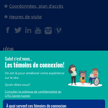
Coordonnées, plan d’accès
Heures de visite
LÉGAL
© 2006-
2026
CHU Sainte-Justine.
Tous droits réservés.
Avis légaux
Confidentialité
Sécurité
Crédits
Accès aux documents des organismes publics