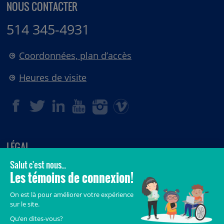
NOUS CONTACTER
514 345-4931
Coordonnées, plan d’accès
Heures de visite
LÉGAL
© 2006-
2026
CHU Sainte-Justine.
Tous droits réservés.
Avis légaux
Confidentialité
Sécurité
Crédits
Accès aux documents des organismes publics