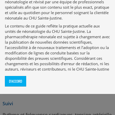
Incompatibilités en dérivé (en Y)
néonatologie et révisé par une équipe de professionnels
spécialisés afin que son contenu soit le plus exact, pratique
Non applicable
et utile au quotidien pour le personnel soignant la clientèle
néonatale au CHU Sainte-Justine.
Alimentation parentérale et lipides en dérivé (en
Y)
Le contenu de ce guide reflète la pratique actuelle aux
unités de néonatologie du CHU Sainte-Justine. La
Non applicable
pharmacothérapie néonatale est sujette à changement avec
la publication de nouvelles données scientifiques,
l’accessibilité à de nouveaux traitements et l’adoption ou la
Effets indésirables
modification de lignes de conduite basées sur la
disponibilité des preuves scientifiques. Considérant ces
Tachycardie, bradycardie paradoxale (en cas
changements et les possibilités d’erreur de rédaction, ni les
d’administration trop lente), palpitations,
auteurs, réviseurs et contributeurs, ni le CHU Sainte-Justine
mydriase, constipation, iléus, rétention urinaire,
ne garantissent que l’information contenue au présent
sédation, anxiété, confusion, psychose,
guide soit exacte, complète et exempte d’erreurs.
D'ACCORD
assèchement de la peau et des muqueuses
Ce guide a été développé pour les unités de néonatologie
du CHU Sainte-Justine, un hôpital universitaire de soins
tertiaires. Les recommandations qui y figurent peuvent ne
Suivi
pas convenir à d’autres milieux dont la clientèle, le mode
de fonctionnement et les équipements de surveillance
Rythme et fréquence cardiaques, tension artérielle
peuvent être différents. Les auteures, les réviseurs et les