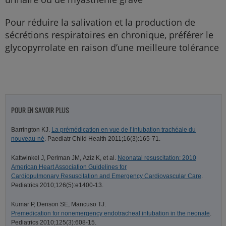
Pour réduire la salivation et la production de
sécrétions respiratoires en chronique, préférer le
glycopyrrolate en raison d’une meilleure tolérance
POUR EN SAVOIR PLUS
Barrington KJ.
La prémédication en vue de l’intubation trachéale du
nouveau-né
. Paediatr Child Health 2011;16(3):165-71.
Kattwinkel J, Perlman JM, Aziz K, et al.
Neonatal resuscitation: 2010
American Heart Association Guidelines for
Cardiopulmonary Resuscitation and Emergency Cardiovascular Care
.
Pediatrics 2010;126(5):e1400-13.
Kumar P, Denson SE, Mancuso TJ.
Premedication for nonemergency endotracheal intubation in the neonate
.
Pediatrics 2010;125(3):608-15.