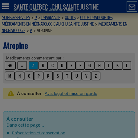
SANTÉ QUÉBEC - CHU SAINTE-JUSTINE
Centre hospitalier universitaire mère-enfant
SOINS & SERVICES
>
P
>
PHARMACIE
>
OUTILS
>
GUIDE PRATIQUE DES
MÉDICAMENTS EN NÉONATOLOGIE AU CHU SAINTE-JUSTINE
>
MÉDICAMENTS EN
NÉONATOLOGIE
>
A
>
ATROPINE
Atropine
Médicaments commençant par :
≡
A
B
C
D
E
F
G
H
I
K
L
M
N
O
P
R
S
T
U
V
Z
À consulter
:
Avis légal et mise en garde
À consulter
Dans cette page...
Présentation et conservation