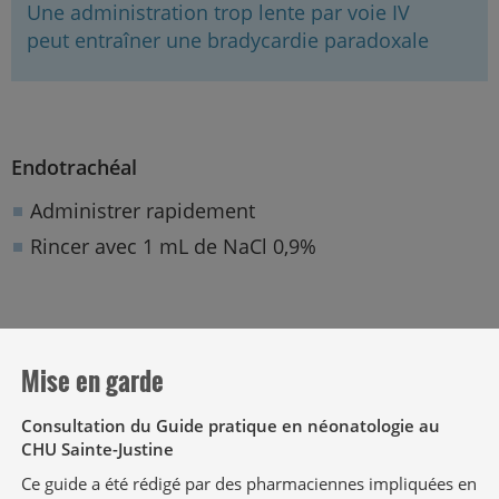
Une administration trop lente par voie IV
peut entraîner une bradycardie paradoxale
Endotrachéal
Administrer rapidement
Rincer avec 1 mL de NaCl 0,9%
Solutés compatibles
Mise en garde
D5%, NaCl 0,9%
Compatibilités en dérivé (en Y)
Consultation du Guide pratique en néonatologie au
CHU Sainte-Justine
Non applicable
Ce guide a été rédigé par des pharmaciennes impliquées en