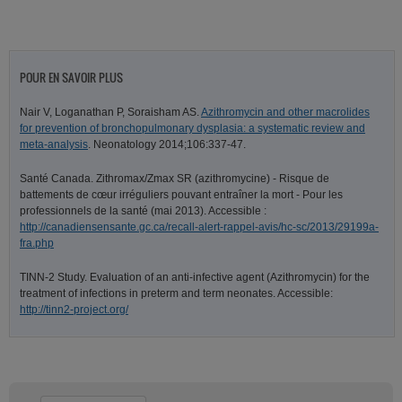
POUR EN SAVOIR PLUS
Nair V, Loganathan P, Soraisham AS.
Azithromycin and other macrolides
for prevention of bronchopulmonary dysplasia: a systematic review and
meta-analysis
. Neonatology 2014;106:337-47.
Santé Canada. Zithromax/Zmax SR (azithromycine) - Risque de
battements de cœur irréguliers pouvant entraîner la mort - Pour les
professionnels de la santé (mai 2013). Accessible :
http://canadiensensante.gc.ca/recall-alert-rappel-avis/hc-sc/2013/29199a-
fra.php
TINN-2 Study. Evaluation of an anti-infective agent (Azithromycin) for the
treatment of infections in preterm and term neonates. Accessible:
http://tinn2-project.org/