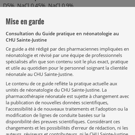
D5%, NaCl 0,45%, NaCl 0,9%
Compatibilités en dérivé (en Y)
Mise en garde
Acétaminophène, acyclovir, amoxicilline – acide
Consultation du Guide pratique en néonatologie au
clavulanique, bicarbonate de sodium,
CHU Sainte-Justine
dexmédétomidine, dobutamine, dopamine,
épinéphrine, esmolol, fluconazole, ganciclovir,
Ce guide a été rédigé par des pharmaciennes impliquées en
néonatologie et révisé par une équipe de professionnels
héparine, isoprotérénol, linézolide, magnésium
spécialisés afin que son contenu soit le plus exact, pratique
(sulfate), métronidazole, procaïnamide,
et utile au quotidien pour le personnel soignant la clientèle
rocuronium, soluté D10% SANS électrolytes,
néonatale au CHU Sainte-Justine.
vancomycine, vasopressine, zidovudine
Le contenu de ce guide reflète la pratique actuelle aux
unités de néonatologie du CHU Sainte-Justine. La
Incompatibilités en dérivé (en Y)
pharmacothérapie néonatale est sujette à changement avec
Amiodarone, ciprofloxacine, fentanyl, furosémide,
la publication de nouvelles données scientifiques,
midazolam, morphine, nicardipine, potassium
l’accessibilité à de nouveaux traitements et l’adoption ou la
(chlorure), soluté avec électrolytes
modification de lignes de conduite basées sur la
disponibilité des preuves scientifiques. Considérant ces
changements et les possibilités d’erreur de rédaction, ni les
Alimentation parentérale et lipides en dérivé (en
auteurs, réviseurs et contributeurs, ni le CHU Sainte-Justine