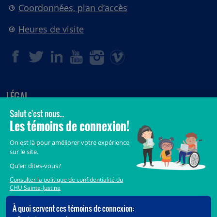
Coordonnées, plan d’accès
Heures de visite
LÉGAL
© 2006-
2026
CHU Sainte-Justine.
Tous droits réservés.
Avis légaux
Confidentialité
Sécurité
Crédits
Accès aux documents des organismes publics