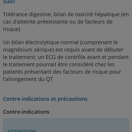
Suivi
d’utilisation. L’emploi des informations contenues dans cet
ouvrage pour une situation particulière demeure la
Tolérance digestive, bilan de toxicité hépatique (en
responsabilité professionnelle du médecin et de l’équipe de
cas d’atteinte préexistante ou de facteurs de
soins. Des doses différentes de celles indiquées peuvent
être requises. La dose prescrite, le mode d’administration
risque)
et les éléments de surveillance du traitement doivent
toujours être adaptés au patient et à sa condition.
Un bilan électrolytique normal (comprenant le
magnésium sérique) est requis avant de débuter
le traitement; un ECG de contrôle avant et pendant
le traitement pourrait être considéré chez les
patients présentant des facteurs de risque pour
l’allongement du QT
Contre-indications et précautions
Contre-indications
ATTENTION