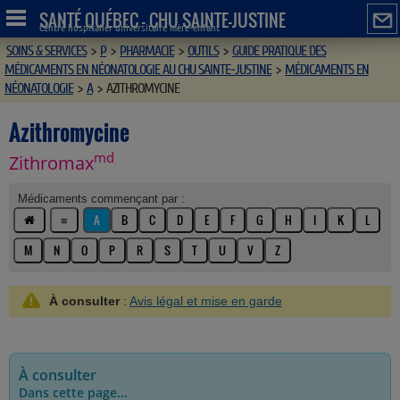
SANTÉ QUÉBEC - CHU SAINTE-JUSTINE
Centre hospitalier universitaire mère-enfant
SOINS & SERVICES
>
P
>
PHARMACIE
>
OUTILS
>
GUIDE PRATIQUE DES
MÉDICAMENTS EN NÉONATOLOGIE AU CHU SAINTE-JUSTINE
>
MÉDICAMENTS EN
NÉONATOLOGIE
>
A
>
AZITHROMYCINE
Azithromycine
md
Zithromax
Médicaments commençant par :
≡
A
B
C
D
E
F
G
H
I
K
L
M
N
O
P
R
S
T
U
V
Z
À consulter
:
Avis légal et mise en garde
À consulter
Dans cette page...