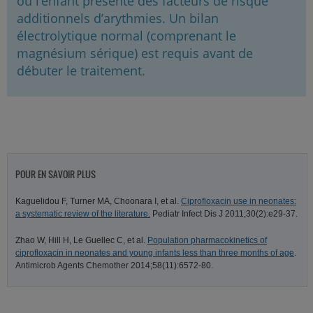
où l’enfant présente des facteurs de risque
additionnels d’arythmies. Un bilan
électrolytique normal (comprenant le
magnésium sérique) est requis avant de
débuter le traitement.
POUR EN SAVOIR PLUS
Kaguelidou F, Turner MA, Choonara I, et al.
Ciprofloxacin use in neonates:
a systematic review of the literature.
Pediatr Infect Dis J 2011;30(2):e29-37.
Zhao W, Hill H, Le Guellec C, et al.
Population pharmacokinetics of
ciprofloxacin in neonates and young infants less than three months of age
.
Antimicrob Agents Chemother 2014;58(11):6572-80.