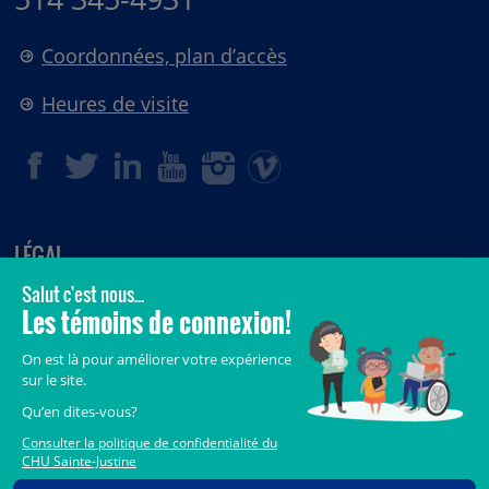
Coordonnées, plan d’accès
Heures de visite
LÉGAL
© 2006-
2026
CHU Sainte-Justine.
Tous droits réservés.
Avis légaux
Confidentialité
Sécurité
Crédits
Accès aux documents des organismes publics