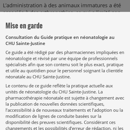
L’administration à des animaux immatures a été
associée à des arthropathies, ce qui a limité son
utilisation en néonatologie, en pédiatrie et en
Mise en garde
obstétrique; l’arthropathie n’a pas été rapportée à
ce jour chez les nouveau-nés traités par la
Consultation du Guide pratique en néonatologie au
ciprofloxacine, mais le recul clinique demeure
CHU Sainte-Justine
limité; des effets indésirables musculaires,
Ce guide a été rédigé par des pharmaciennes impliquées en
nerveux périphériques (p. ex. : fourmillements) ou
néonatologie et révisé par une équipe de professionnels
centraux (p. ex. : confusion) et des tendinopathies
spécialisés afin que son contenu soit le plus exact, pratique
ont été rapportés dans la population pédiatrique
et utile au quotidien pour le personnel soignant la clientèle
néonatale au CHU Sainte-Justine.
et adulte
Le contenu de ce guide reflète la pratique actuelle aux
unités de néonatologie du CHU Sainte-Justine. La
Suivi
pharmacothérapie néonatale est sujette à changement avec
la publication de nouvelles données scientifiques,
Tolérance gastro-intestinale, glycémie,
l’accessibilité à de nouveaux traitements et l’adoption ou la
modification de lignes de conduite basées sur la
BUN/créatinine, diurèse, FSC, bilan de toxicité
disponibilité des preuves scientifiques. Considérant ces
hépatique; un ECG de contrôle pendant le
changements et les possibilités d’erreur de rédaction, ni les