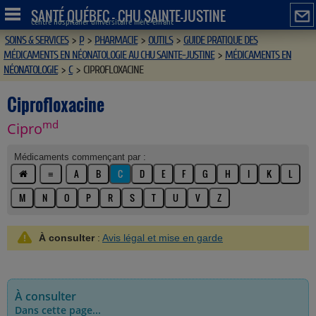
SANTÉ QUÉBEC - CHU SAINTE-JUSTINE
Centre hospitalier universitaire mère-enfant
SOINS & SERVICES
>
P
>
PHARMACIE
>
OUTILS
>
GUIDE PRATIQUE DES
MÉDICAMENTS EN NÉONATOLOGIE AU CHU SAINTE-JUSTINE
>
MÉDICAMENTS EN
NÉONATOLOGIE
>
C
>
CIPROFLOXACINE
Ciprofloxacine
md
Cipro
Médicaments commençant par :
≡
A
B
C
D
E
F
G
H
I
K
L
M
N
O
P
R
S
T
U
V
Z
À consulter
:
Avis légal et mise en garde
À consulter
Dans cette page...