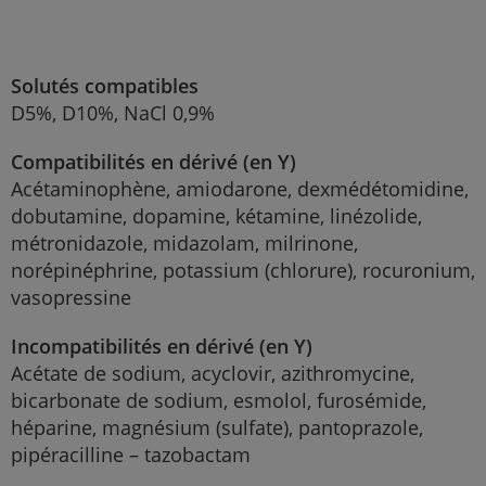
Solutés compatibles
D5%, D10%, NaCl 0,9%
Compatibilités en dérivé (en Y)
Acétaminophène, amiodarone, dexmédétomidine,
dobutamine, dopamine, kétamine, linézolide,
métronidazole, midazolam, milrinone,
norépinéphrine, potassium (chlorure), rocuronium,
vasopressine
Incompatibilités en dérivé (en Y)
Acétate de sodium, acyclovir, azithromycine,
bicarbonate de sodium, esmolol, furosémide,
héparine, magnésium (sulfate), pantoprazole,
pipéracilline – tazobactam