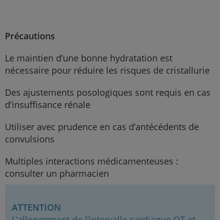
ouvrages spécialisés pour les modalités complètes
d’utilisation. L’emploi des informations contenues dans cet
ouvrage pour une situation particulière demeure la
responsabilité professionnelle du médecin et de l’équipe de
Précautions
soins. Des doses différentes de celles indiquées peuvent
être requises. La dose prescrite, le mode d’administration
Le maintien d’une bonne hydratation est
et les éléments de surveillance du traitement doivent
nécessaire pour réduire les risques de cristallurie
toujours être adaptés au patient et à sa condition.
Des ajustements posologiques sont requis en cas
d’insuffisance rénale
Utiliser avec prudence en cas d’antécédents de
convulsions
Multiples interactions médicamenteuses :
consulter un pharmacien
ATTENTION
L’allongement de l’intervalle cardiaque QT et