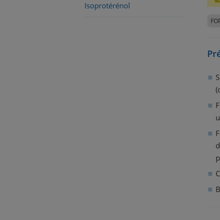
Isoprotérénol
FO
Pr
S
(
F
u
F
d
p
C
B