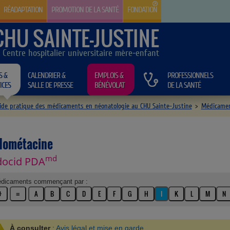
RÉADAPTATION
PROMOTION DE LA SANTÉ
FONDATION
CHU SAINTE-JUSTINE
Centre hospitalier universitaire mère-enfant
S &
CALENDRIER &
EMPLOIS &
PROFESSIONNELS
ICES
SALLE DE PRESSE
BÉNÉVOLAT
DE LA SANTÉ
ide pratique des médicaments en néonatologie au CHU Sainte-Justine
>
Médicamen
dométacine
md
docid PDA
dicaments commençant par :
≡
A
B
C
D
E
F
G
H
I
K
L
M
N
À consulter
:
Avis légal et mise en garde