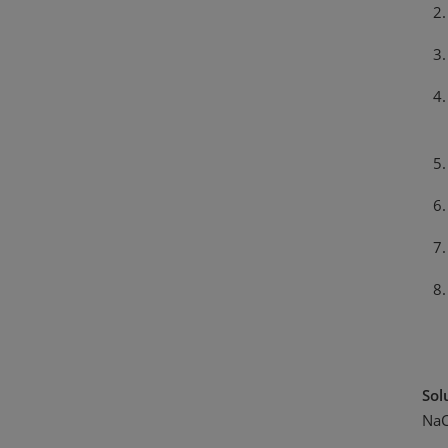
Sol
NaC