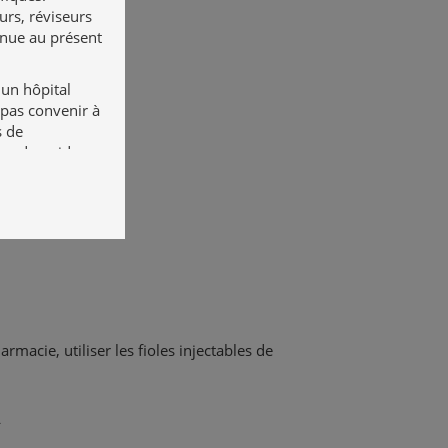
urs, réviseurs
enue au présent
 un hôpital
 pas convenir à
s de
urs du guide ne
’utilisation de
vent en aucun
dualisés, en
és de
aire de
 modalités
pour une
macie, utiliser les fioles injectables de
e l’équipe de
escrite, le
jours être
L