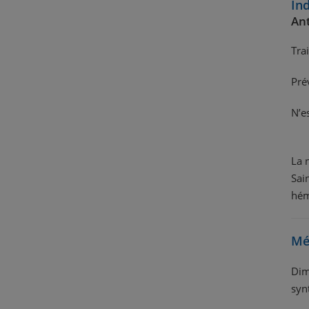
Ind
Ant
Tra
Pré
N’e
La 
Sai
hém
Mé
Dim
syn