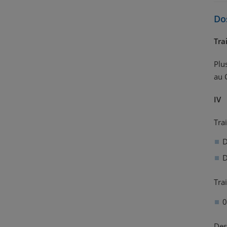
Do
Tra
Plu
au 
IV
Tra
D
D
Tra
0
Des