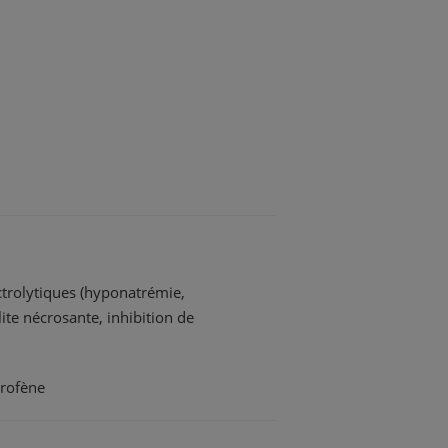
ectrolytiques (hyponatrémie,
lite nécrosante, inhibition de
profène