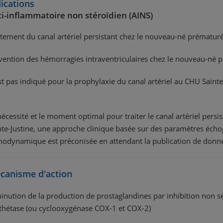
ications
i-inflammatoire non stéroïdien (AINS)
itement du canal artériel persistant chez le nouveau-né prématur
vention des hémorragies intraventriculaires chez le nouveau-né p
st pas indiqué pour la prophylaxie du canal artériel au CHU Sainte
nécessité et le moment optimal pour traiter le canal artériel persi
nte-Justine, une approche clinique basée sur des paramètres échogr
odynamique est préconisée en attendant la publication de donnée
canisme d'action
inution de la production de prostaglandines par inhibition non s
thétase (ou cyclooxygénase COX-1 et COX-2)