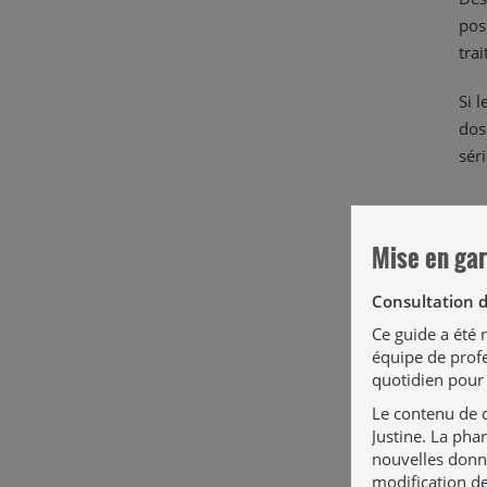
pos
tra
Si 
dos
séri
Mise en ga
Pré
Consultation 
IV
Ce guide a été
0
équipe de profe
quotidien pour 
La 
Le contenu de c
mon
Justine. La pha
nouvelles donné
modification de