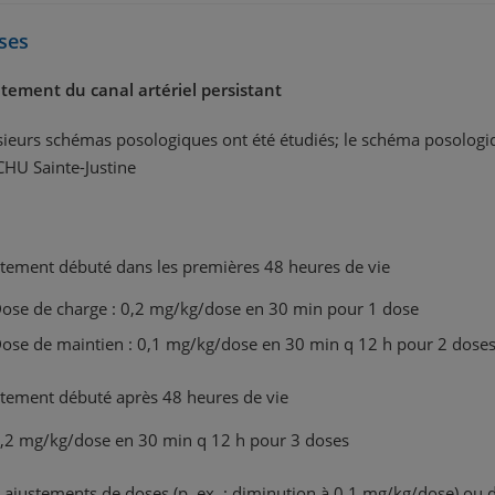
ses
itement du canal artériel persistant
sieurs schémas posologiques ont été étudiés; le schéma posologiqu
CHU Sainte-Justine
itement débuté dans les premières 48 heures de vie
ose de charge : 0,2 mg/kg/dose en 30 min pour 1 dose
ose de maintien : 0,1 mg/kg/dose en 30 min q 12 h pour 2 doses,
itement débuté après 48 heures de vie
,2 mg/kg/dose en 30 min q 12 h pour 3 doses
 ajustements de doses (p. ex. : diminution à 0,1 mg/kg/dose) ou d