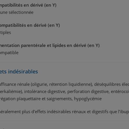
patibilités en dérivé (en Y)
une sélectionnée
ompatibilités en dérivé (en Y)
tiples
mentation parentérale et lipides en dérivé (en Y)
ompatible
ets indésirables
uffisance rénale (oligurie, rétention liquidienne), déséquilibres él
erkaliémie), intolérance digestive, perforation digestive, entéroco
grégation plaquettaire et saignements, hypoglycémie
éralement plus d’effets indésirables rénaux et digestifs que l’ibu