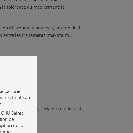
n la tolérance au médicament; le
 ou s’il s’ouvre à nouveau, la série de 3
res entre les traitements (maximum 3
sé par une
ique et utile au
e.
après la naissance; certaines études ont
u CHU Sainte-
ès la naissance
tion de
option ou la
fiques.