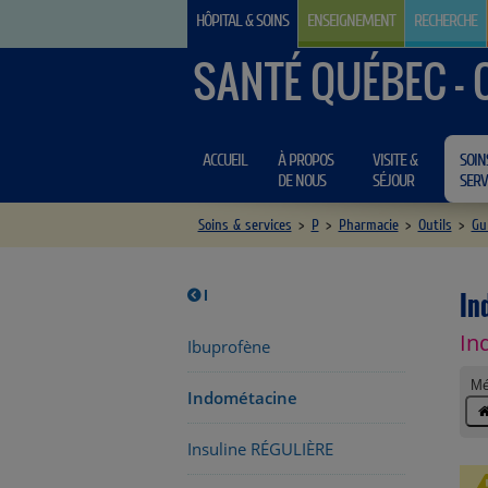
HÔPITAL & SOINS
ENSEIGNEMENT
RECHERCHE
SANTÉ QUÉBEC - 
ACCUEIL
À PROPOS
VISITE &
SOIN
DE NOUS
SÉJOUR
SERV
Soins & services
>
P
>
Pharmacie
>
Outils
>
Gu
In
I
In
Ibuprofène
Mé
Indométacine
Insuline RÉGULIÈRE