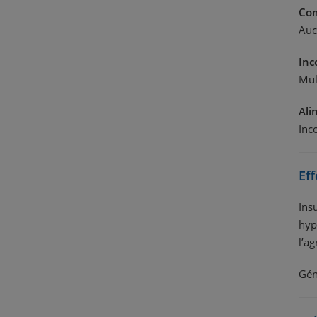
Com
Auc
Inc
Mul
Ali
Inc
Eff
Ins
hyp
l’a
Gén