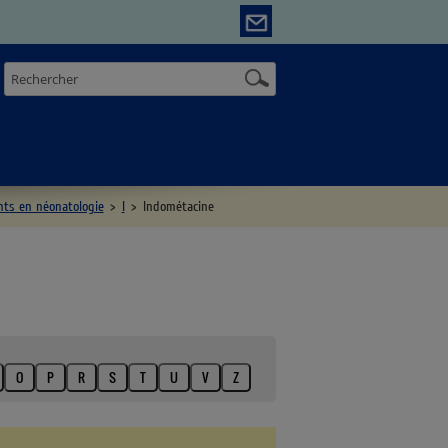
ts en néonatologie
>
I
>
Indométacine
O
P
R
S
T
U
V
Z