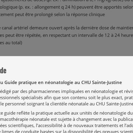
ologique (p. ex. : allongement q 24 h) peuvent être apportés selo
itement peut être prolongé selon la réponse clinique
le canal artériel demeure ouvert après la dernière dose de maintien
es peut être répétée, en respectant un intervalle de 12 à 24 heu
es au total)
rde
vention des hémorragies intraventriculaires
du Guide pratique en néonatologie au CHU Sainte-Justine
 rédigé par des pharmaciennes impliquées en néonatologie et révi
,1 mg/kg/dose en 30 min q 24 h pour 3 doses
ssionnels spécialisés afin que son contenu soit le plus exact, prat
le personnel soignant la clientèle néonatale au CHU Sainte-Justin
première dose doit être administrée idéalement dans les 6 heures 
e guide reflète la pratique actuelle aux unités de néonatologie d
tré des bénéfices à débuter la prophylaxie jusqu’à 12 heures apr
rmacothérapie néonatale est sujette à changement avec la publica
es scientifiques, l’accessibilité à de nouveaux traitements et l’ad
 lignes de conduite basées sur la disponibilité des preuves scienti