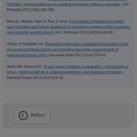
inhibitors: pharmacotherapy for gastroesophageal reflux in neonates
. Clin
Perinatol 2012;39(1):99-109.
More K, Athalye-Jape G, Rao S, et al.
Association of inhibitors of gastric
acid secretion and higher incidence of necrotizing genterocolitis in preterm
very low-birth-weight infants
. Am J Perinatol 2013;30(10):849-56.
Schurr P, Findlater CK.
Neonatal mythbusters: evaluating the evidence for
and against pharmacologic and nonpharmacologic management of
gastroesophageal reflux
. Neonatal Netw 2012;31(4):229-41.
Ward RM, Kearns GL.
Proton pump inhibitors in pediatrics : mechanism of
action, pharmacokinetics, pharmacogenetics, and pharmacodynamics
.
Paediatr Drugs 2013;15(2):119-31.
Retour