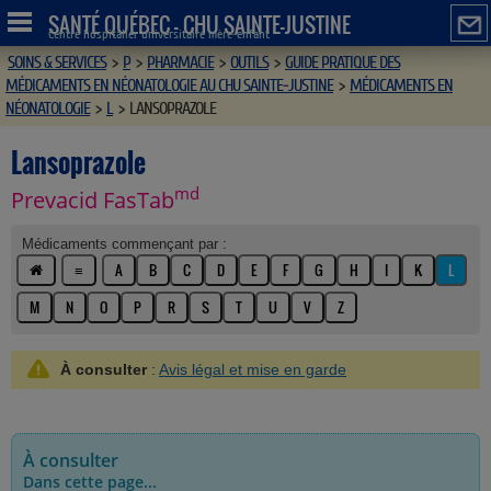
SANTÉ QUÉBEC - CHU SAINTE-JUSTINE
Centre hospitalier universitaire mère-enfant
SOINS & SERVICES
>
P
>
PHARMACIE
>
OUTILS
>
GUIDE PRATIQUE DES
MÉDICAMENTS EN NÉONATOLOGIE AU CHU SAINTE-JUSTINE
>
MÉDICAMENTS EN
NÉONATOLOGIE
>
L
>
LANSOPRAZOLE
Lansoprazole
md
Prevacid FasTab
Médicaments commençant par :
≡
A
B
C
D
E
F
G
H
I
K
L
M
N
O
P
R
S
T
U
V
Z
À consulter
:
Avis légal et mise en garde
À consulter
Dans cette page...