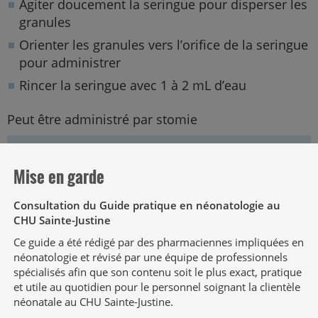
Agiter doucement la seringue pour disperser les
granules
Orienter les granules vers l’orifice de la seringue
pour administrer
Rincer la seringue avec 1 à 2 mL d’eau
Peut être administré par stomie
ATTENTION
Mise en garde
Peut être administré par tube nasogastrique
de taille
8 French ou plus seulement
Consultation du Guide pratique en néonatologie au
CHU Sainte-Justine
(occlusion possible du tube; éviter chez les
patients dont le tube ne peut être remplacé
Ce guide a été rédigé par des pharmaciennes impliquées en
facilement)
néonatologie et révisé par une équipe de professionnels
spécialisés afin que son contenu soit le plus exact, pratique
et utile au quotidien pour le personnel soignant la clientèle
néonatale au CHU Sainte-Justine.