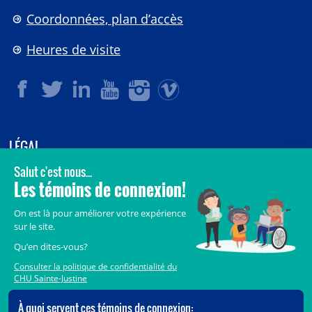
Coordonnées, plan d’accès
Heures de visite
LÉGAL
© 2006-
2026
CHU Sainte-Justine.
Tous droits réservés.
Avis légaux
Confidentialité
Sécurité
Crédits
Accès aux documents des organismes publics