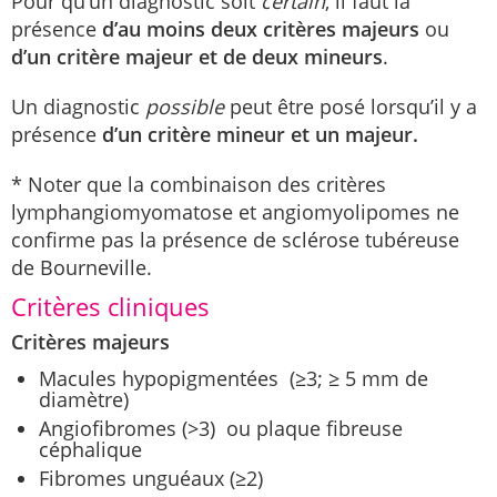
Pour qu’un diagnostic soit
certain
, il faut la
présence
d’au moins deux critères majeurs
ou
d’un critère majeur et de deux mineurs
.
Un diagnostic
possible
peut être posé lorsqu’il y a
présence
d’un critère mineur et un majeur.
* Noter que la combinaison des critères
lymphangiomyomatose et angiomyolipomes ne
confirme pas la présence de sclérose tubéreuse
de Bourneville.
Critères cliniques
Critères majeurs
Macules hypopigmentées (≥3; ≥ 5 mm de
diamètre)
Angiofibromes (>3) ou plaque fibreuse
céphalique
Fibromes unguéaux (≥2)