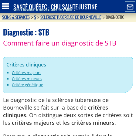
SANTÉ QUÉBEC - CHU SAINTE-JUSTINE
Centre hospitalier universitaire mère-enfant
SOINS & SERVICES
>
S
>
SCLÉROSE TUBÉREUSE DE BOURNEVILLE
>
DIAGNOSTIC
Diagnostic : STB
Comment faire un diagnostic de STB
Critères cliniques
Critères majeurs
Critères mineurs
Critère génétique
Le diagnostic de la sclérose tubéreuse de
Bourneville se fait sur la base de
critères
cliniques
. On distingue deux sortes de critères soit
les
critères majeurs
et les
critères mineurs
.