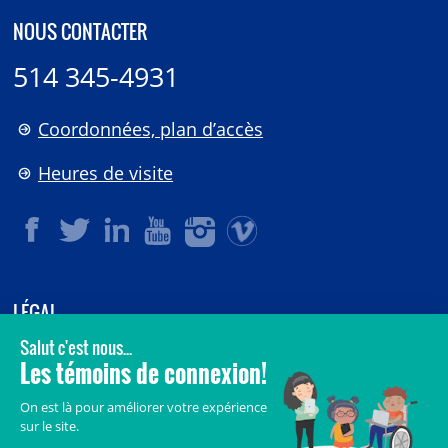
NOUS CONTACTER
514 345-4931
Coordonnées, plan d’accès
Heures de visite
LÉGAL
© 2006-
2026
CHU Sainte-Justine.
Tous droits réservés.
Avis légaux
Confidentialité
Sécurité
Crédits
Accès aux documents des organismes publics