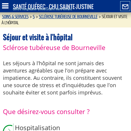
SANTÉ QUÉBEC - CHU SAINTE-JUSTINE
Centre hospitalier universitaire mère-enfant
SOINS & SERVICES
>
S
>
SCLÉROSE TUBÉREUSE DE BOURNEVILLE
>
SÉJOUR ET VISITE
À L'HÔPITAL
Séjour et visite à l'hôpital
Sclérose tubéreuse de Bourneville
Les séjours à l’hôpital ne sont jamais des
aventures agréables que l’on prépare avec
impatience. Au contraire, ils constituent souvent
une source de stress et d’inquiétudes que l’on
souhaite éviter et sont parfois imprévus.
Que désirez-vous consulter ?
Hospitalisation