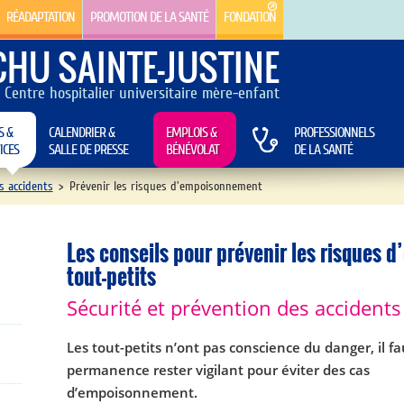
RÉADAPTATION
PROMOTION DE LA SANTÉ
FONDATION
CHU SAINTE-JUSTINE
Centre hospitalier universitaire mère-enfant
S &
CALENDRIER &
EMPLOIS &
PROFESSIONNELS
ICES
SALLE DE PRESSE
BÉNÉVOLAT
DE LA SANTÉ
s accidents
>
Prévenir les risques d'empoisonnement
Les conseils pour prévenir les risques
tout-petits
Sécurité et prévention des accidents
Les tout-petits n’ont pas conscience du danger, il f
permanence rester vigilant pour éviter des cas
d’empoisonnement.