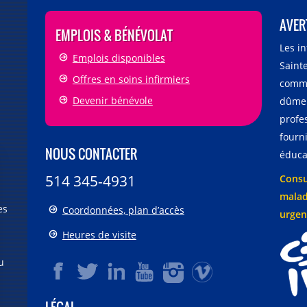
AVER
EMPLOIS & BÉNÉVOLAT
Les i
Emplois disponibles
Sainte
Offres en soins infirmiers
comme
Devenir bénévole
dûmen
profe
fourni
NOUS CONTACTER
éducat
514 345-4931
Consu
malad
es
Coordonnées, plan d’accès
urgen
Heures de visite
u