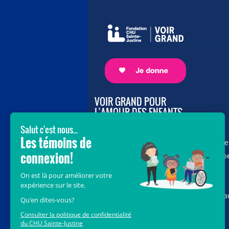
VOIR GRAND POUR
L’AMOUR DES ENFANTS
Avec le soutien de donateurs comme
vous au cœur de la campagne majeure
Voir Grand, nous conduisons les équip
soignantes vers les opportunités de la
science et des nouvelles technologies
pour que chaque enfant, où qu’il soit a
Québec, accède au savoir-faire et au
savoir-être uniques du CHU Sainte-