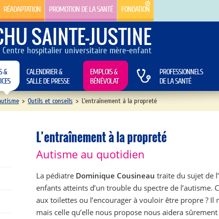
RÉADAPTATION
PROMOTION DE LA SANTÉ
FONDATION
CHU SAINTE-JUSTINE
Centre hospitalier universitaire mère-enfant
S &
CALENDRIER &
EMPLOIS &
PROFESSIONNELS
ICES
SALLE DE PRESSE
BÉNÉVOLAT
DE LA SANTÉ
autisme
>
Outils et conseils
>
L’entraînement à la propreté
L’entraînement à la propreté
Autisme au quotidien
La pédiatre
Dominique Cousineau
traite du sujet de 
enfants atteints d’un trouble du spectre de l’autisme.
aux toilettes ou l’encourager à vouloir être propre ? Il 
mais celle qu’elle nous propose nous aidera sûrement à