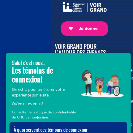
VOIR GRAND POUR
L’AMOUR DES ENFANTS
Avec le soutien de donateurs comme
vous au cœur de la campagne majeure
Voir Grand, nous conduisons les équip
soignantes vers les opportunités de la
science et des nouvelles technologies
pour que chaque enfant, où qu’il soit a
Québec, accède au savoir-faire et au
savoir-être uniques du CHU Sainte-
Justine. Ensemble, unissons nos forces
pour leur avenir.