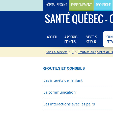
HÔPITAL & SOINS
ENSEIGNEMENT
RECHERCHE
SANTÉ QUÉBEC - 
ACCUEIL
À PROPOS
VISITE &
SOIN
DE NOUS
SÉJOUR
SERV
Soins & services
>
T
>
Troubles du spectre de l'
OUTILS ET CONSEILS
Les intérêts de l’enfant
La communication
Les interactions avec les pairs