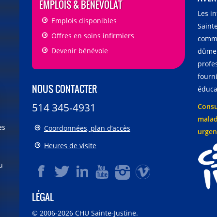
EMPLOIS & BÉNÉVOLAT
Les i
Emplois disponibles
Sainte
Offres en soins infirmiers
comme
Devenir bénévole
dûmen
profe
fourni
NOUS CONTACTER
éducat
514 345-4931
Consu
malad
es
Coordonnées, plan d’accès
urgen
Heures de visite
u
LÉGAL
© 2006-
2026
CHU Sainte-Justine.