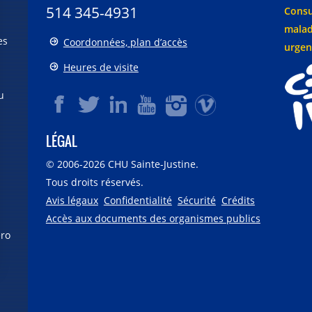
514 345-4931
Consu
malad
es
Coordonnées, plan d’accès
urgen
Heures de visite
u
LÉGAL
© 2006-
2026
CHU Sainte-Justine.
Tous droits réservés.
Avis légaux
Confidentialité
Sécurité
Crédits
Accès aux documents des organismes publics
éro