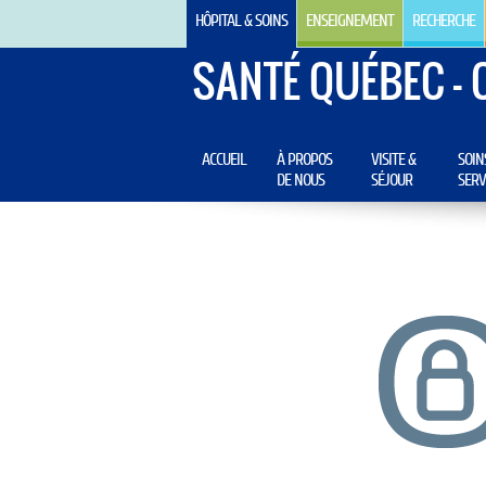
HÔPITAL & SOINS
ENSEIGNEMENT
RECHERCHE
SANTÉ QUÉBEC - 
ACCUEIL
À PROPOS
VISITE &
SOIN
DE NOUS
SÉJOUR
SERV