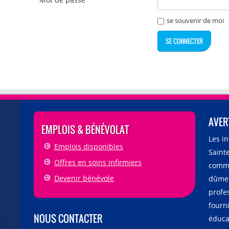
AVER
EMPLOIS & BÉNÉVOLAT
Les i
Emplois disponibles
Sainte
Offres en soins infirmiers
comme
Devenir bénévole
dûmen
profe
fourni
NOUS CONTACTER
éducat