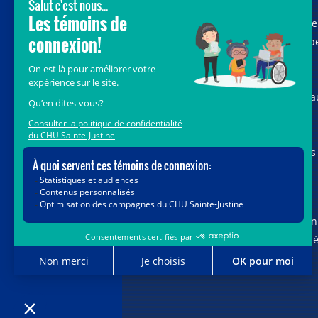
Avec le soutien de donateurs comme
vous au cœur de la campagne majeure
Voir Grand, nous conduisons les équip
soignantes vers les opportunités de la
science et des nouvelles technologies
pour que chaque enfant, où qu’il soit a
Québec, accède au savoir-faire et au
savoir-être uniques du CHU Sainte-
Justine. Ensemble, unissons nos forces
pour leur avenir.
Merci de voir grand avec nous.
Vous pouvez également faire votre don
par la poste ou par téléphone au num
1-888-235-DONS (3667)
sans frais