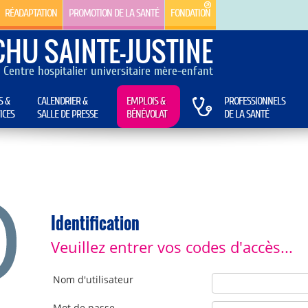
RÉADAPTATION
PROMOTION DE LA SANTÉ
FONDATION
CHU SAINTE-JUSTINE
Centre hospitalier universitaire mère-enfant
S &
CALENDRIER &
EMPLOIS &
PROFESSIONNELS
ICES
SALLE DE PRESSE
BÉNÉVOLAT
DE LA SANTÉ
Identification
Veuillez entrer vos codes d'accès...