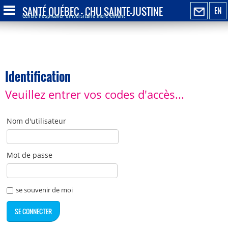
SANTÉ QUÉBEC - CHU SAINTE-JUSTINE
EN
Centre hospitalier universitaire mère-enfant
Identification
Veuillez entrer vos codes d'accès...