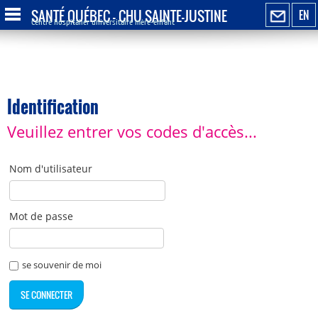
SANTÉ QUÉBEC - CHU SAINTE-JUSTINE
EN
Centre hospitalier universitaire mère-enfant
Identification
Veuillez entrer vos codes d'accès...