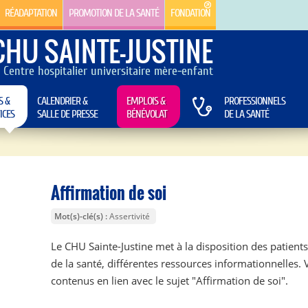
RÉADAPTATION
PROMOTION DE LA SANTÉ
FONDATION
CHU SAINTE-JUSTINE
Centre hospitalier universitaire mère-enfant
S &
CALENDRIER &
EMPLOIS &
PROFESSIONNELS
ICES
SALLE DE PRESSE
BÉNÉVOLAT
DE LA SANTÉ
Affirmation de soi
Mot(s)-clé(s)
Assertivité
Le CHU Sainte-Justine met à la disposition des patients
de la santé, différentes ressources informationnelles. 
contenus en lien avec le sujet "Affirmation de soi".