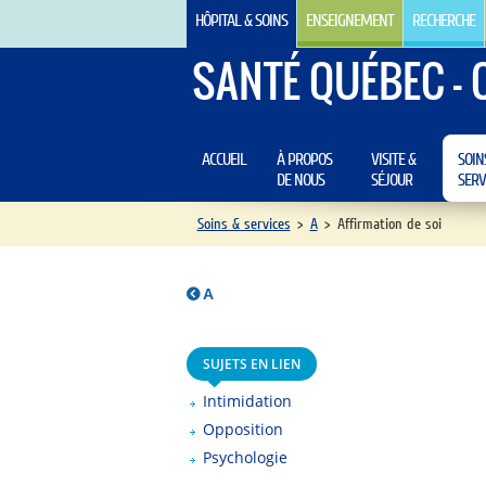
HÔPITAL & SOINS
ENSEIGNEMENT
RECHERCHE
SANTÉ QUÉBEC - 
ACCUEIL
À PROPOS
VISITE &
SOIN
DE NOUS
SÉJOUR
SERV
Soins & services
>
A
>
Affirmation de soi
A
SUJETS EN LIEN
Intimidation
Opposition
Psychologie