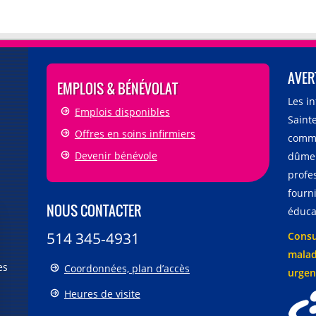
AVER
EMPLOIS & BÉNÉVOLAT
Les i
Emplois disponibles
Sainte
Offres en soins infirmiers
comme
Devenir bénévole
dûmen
profe
fourni
NOUS CONTACTER
éducat
514 345-4931
Consu
malad
es
Coordonnées, plan d’accès
urgen
Heures de visite