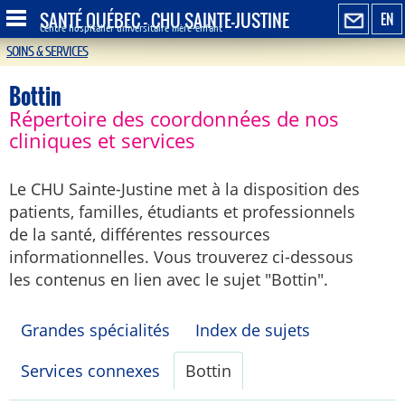
SANTÉ QUÉBEC - CHU SAINTE-JUSTINE
EN
Centre hospitalier universitaire mère-enfant
SOINS & SERVICES
Bottin
Répertoire des coordonnées de nos
cliniques et services
Le CHU Sainte-Justine met à la disposition des
patients, familles, étudiants et professionnels
de la santé, différentes ressources
informationnelles. Vous trouverez ci-dessous
les contenus en lien avec le sujet "Bottin".
Grandes spécialités
Index de sujets
Services connexes
Bottin