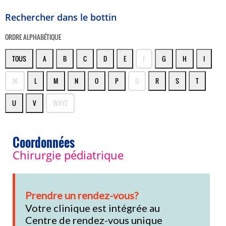
Rechercher dans le bottin
ORDRE ALPHABÉTIQUE
TOUS
A
B
C
D
E
F
G
H
I
JK
L
M
N
O
P
Q
R
S
T
U
V
WXYZ
Coordonnées
Chirurgie pédiatrique
Prendre un rendez-vous?
Votre clinique est intégrée au
Centre de rendez-vous unique