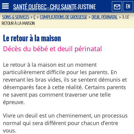
SANTÉ QUÉBEC - CHU SAINTE-JUSTINE
EN
Centre hospitalier universitaire mère-enfant
SOINS & SERVICES
>
C
>
COMPLICATIONS DE GROSSESSE
>
DEUIL PÉRINATAL
>
3. LE
RETOUR À LA MAISON
Le retour à la maison
Décès du bébé et deuil périnatal
Le retour à la maison est un moment
particulièrement difficile pour les parents. En
revenant les bras vides, ils se sentent démunis et
désemparés face à cette réalité. Certains parents
ne savent pas comment traverser une telle
épreuve.
Vivre un deuil est un cheminement, un processus
normal qui sera différent pour chacun d’entre
vous.